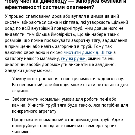
Чому чистка димоходу — запорука безпеки й
ефективності системи опалення?
У процесі спалювання дров або вугілля в димовідвідній
системі збираються сажа й кіптява, які утворюють щільний
осад по всій внутрішній поверхні труб. Чим довше його не
видаляти, тим більша ймовірність, що він набере таких
розмірів, що почне провокувати зворотну тягу, задимлення
в приміщенні або навіть загоряння в трубі. Тому так
важливо своєчасно й якісно
чистити димохід. Щітки
з
каталогу нашого магазину,
гнучкі ручки
, хімічні та інші
аналогічні засоби допоможуть виконати це завдання.
Завдяки цьому можна:
Уникнути потрапляння в повітря кімнати чадного газу.
Він непомітний, але його дія може стати летальною для
людини.
Забезпечити нормальні умови для роботи печі або
каміна. У чистій трубі тяга буде такою, яка потрібна для
конкретного агрегату.
Продовжити нормальний стан димохідних труб. Адже
вони руйнуються під дією хімічних і температурних
чинників.