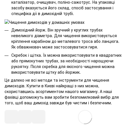
каталізатор, очищувач, поліно-сажотрус. На упаковці
засобу вказується його склад, спосіб застосування і
специфіка дії в димохідній трубі.
Димохідний йорж. Він зручний у круглих трубах
невеликого діаметра. Для чищення використовується
кріплення карабіном до металевого троса або ланцюга.
Як обважнювач може застосовуватися гиря.
Скребок і щітка. Їх можна використовувати в квадратних
або прямокутних трубах, за необхідності нарощуючи
рукоятку. Після скребка для якісного чищення можна
використовувати щітку або йоржик.
Це далеко не всі методи та інструменти для чищення
димоходів. Купити в Києві найкращі з них можна,
скориставшись асортиментом нашого магазину. А наші
фахівці допоможуть вам зробити безпомилковий вибір для
того, щоб ваш димохід завжди був чистим і безпечним.