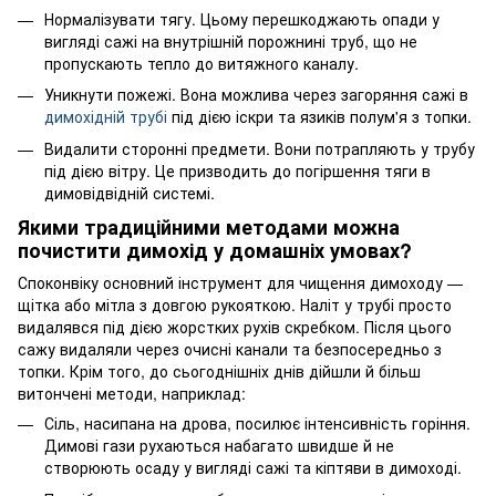
Нормалізувати тягу. Цьому перешкоджають опади у
вигляді сажі на внутрішній порожнині труб, що не
пропускають тепло до витяжного каналу.
Уникнути пожежі. Вона можлива через загоряння сажі в
димохідній трубі
під дією іскри та язиків полум'я з топки.
Видалити сторонні предмети. Вони потрапляють у трубу
під дією вітру. Це призводить до погіршення тяги в
димовідвідній системі.
Якими традиційними методами можна
почистити димохід у домашніх умовах?
Споконвіку основний інструмент для чищення димоходу —
щітка або мітла з довгою рукояткою. Наліт у трубі просто
видалявся під дією жорстких рухів скребком. Після цього
сажу видаляли через очисні канали та безпосередньо з
топки. Крім того, до сьогоднішніх днів дійшли й більш
витончені методи, наприклад:
Сіль, насипана на дрова, посилює інтенсивність горіння.
Димові гази рухаються набагато швидше й не
створюють осаду у вигляді сажі та кіптяви в димоході.