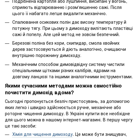
Подрібнена картопля або лушпиння, висипані у вогонь,
сприяють відпарюванню і розм'якшенню сажі. Після
цього її набагато легше видалити механічно.
Спалювання осикових полін дає високу температуру й
потужну тягу. При цьому з димоходу вилітають пластівці
сажі й попелу. Але цей метод не зовсім безпечний.
Березові поліна без кори, скипидар, смола хвойних
дерев застосовуються й діють аналогічно, очищаючи
внутрішню порожнину димоходу.
Механічним способом димовідвідну систему чистили
спеціальними щітками різних калібрів, ядрами на
довгому ланцюзі та іншими аналогічними інструментами.
Якими сучасними методами можна самостійно
почистити димохід вдома?
Сьогодні пропонується безліч пристосувань, за допомогою
яких легко і швидко здійснюється ручне, механічне або
роторне чищення димоходу. В Україні купити все необхідне
для цього можна в нашому інтернет-магазині. В першу чергу
це такі засоби:
Хімія для чищення димоходу
. Це може бути знищувач,