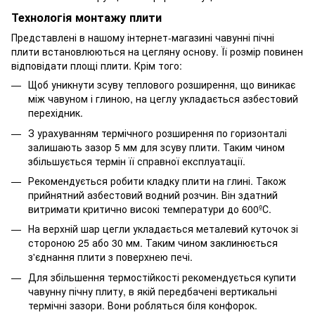
Технологія монтажу плити
Представлені в нашому інтернет-магазині чавунні пічні
плити встановлюються на цегляну основу. Її розмір повинен
відповідати площі плити. Крім того:
Щоб уникнути зсуву теплового розширення, що виникає
між чавуном і глиною, на цеглу укладається азбестовий
перехідник.
З урахуванням термічного розширення по горизонталі
залишають зазор 5 мм для зсуву плити. Таким чином
збільшується термін її справної експлуатації.
Рекомендується робити кладку плити на глині. Також
прийнятний азбестовий водний розчин. Він здатний
витримати критично високі температури до 600ºС.
На верхній шар цегли укладається металевий куточок зі
стороною 25 або 30 мм. Таким чином заклинюється
з'єднання плити з поверхнею печі.
Для збільшення термостійкості рекомендується купити
чавунну пічну плиту, в якій передбачені вертикальні
термічні зазори. Вони робляться біля конфорок.