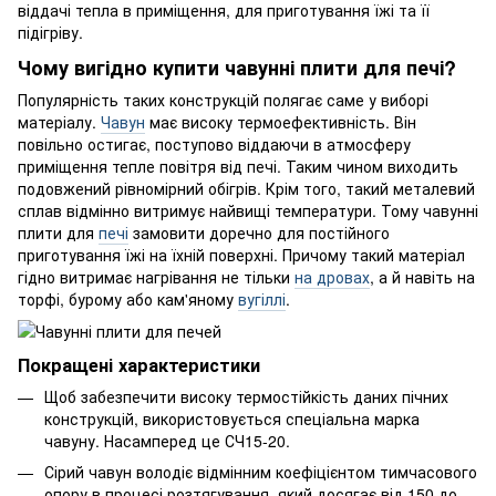
віддачі тепла в приміщення, для приготування їжі та її
підігріву.
Чому вигідно купити чавунні плити для печі?
Популярність таких конструкцій полягає саме у виборі
матеріалу.
Чавун
має високу термоефективність. Він
повільно остигає, поступово віддаючи в атмосферу
приміщення тепле повітря від печі. Таким чином виходить
подовжений рівномірний обігрів. Крім того, такий металевий
сплав відмінно витримує найвищі температури. Тому чавунні
плити для
печі
замовити доречно для постійного
приготування їжі на їхній поверхні. Причому такий матеріал
гідно витримає нагрівання не тільки
на дровах
, а й навіть на
торфі, бурому або кам'яному
вугіллі
.
Покращені характеристики
Щоб забезпечити високу термостійкість даних пічних
конструкцій, використовується спеціальна марка
чавуну. Насамперед це СЧ15-20.
Сірий чавун володіє відмінним коефіцієнтом тимчасового
опору в процесі розтягування, який досягає від 150 до