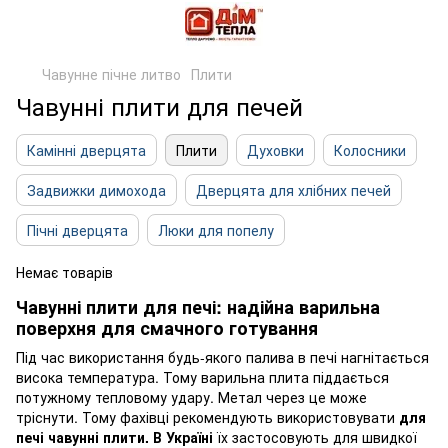
Чавунне пічне литво
Плити
Чавунні плити для печей
Камінні дверцята
Плити
Духовки
Колосники
Задвижки димохода
Дверцята для хлібних печей
Пічні дверцята
Люки для попелу
Немає товарів
Чавунні плити для печі: надійна варильна
поверхня для смачного готування
Під час використання будь-якого палива в печі нагнітається
висока температура. Тому варильна плита піддається
потужному тепловому удару. Метал через це може
тріснути. Тому фахівці рекомендують використовувати
для
печі чавунні плити. В Україні
їх застосовують для швидкої