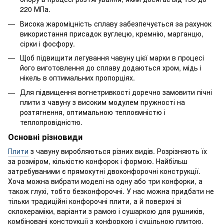
220 МПа.
Висока жароміцність сплаву забезпечується за рахунок
використання присадок вуглецю, кремнію, марганцю,
сірки і фосфору.
Щоб підвищити легування чавуну цієї марки в процесі
його виготовлення до сплаву додаються хром, мідь і
нікель в оптимальних пропорціях.
Для підвищення вогнетривкості доречно замовити пічні
плити з чавуну з високим модулем пружності на
розтягнення, оптимальною теплоємністю і
теплопровідністю.
Основні різновиди
Плити
з чавуну виробляються різних видів. Розрізняють їх
за розміром, кількістю конфорок і формою. Найбільш
затребуваними є прямокутні двоконфорочні конструкції.
Хоча можна вибрати моделі на одну або три конфорки, а
також глухі, тобто безконфорочні. У нас можна придбати не
тільки традиційні конфорочні плити, а й поверхні зі
склокераміки, варіанти з рамою і сушаркою для рушників,
комбіновані конструкції з конфоркою і суцільною плитою.