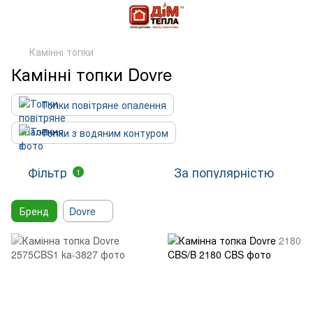
Камінні топки
Камінні топки Dovre
Топки повітряне опалення
Топки з водяним контуром
Фільтр
За популярністю
1
Бренд
Dovre