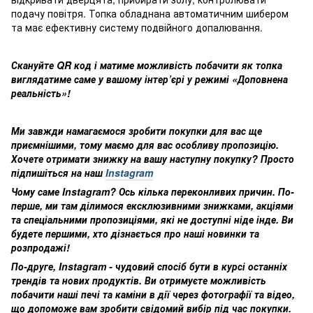
подачу повітря. Топка обладнана автоматичним шибером
та має ефективну систему подвійного допалювання.
Скануйте QR код і матиме можливість побачити як топка
виглядатиме саме у вашому інтер’єрі у режимі «Доповнена
реальність»!
Ми завжди намагаємося зробити покупки для вас ще
приємнішими, тому маємо для вас особливу пропозицію.
Хочете отримати знижку на вашу наступну покупку? Просто
підпишіться на наш
Instagram
Чому саме Instagram? Ось кілька переконливих причин. По-
перше, ми там ділимося ексклюзивними знижками, акціями
та спеціальними пропозиціями, які не доступні ніде інде. Ви
будете першими, хто дізнається про наші новинки та
розпродажі!
По-друге, Instagram - чудовий спосіб бути в курсі останніх
трендів та нових продуктів. Ви отримуєте можливість
побачити наші печі та каміни в дії через фотографії та відео,
що допоможе вам зробити свідомий вибір під час покупки.