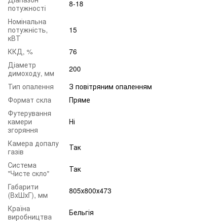
8-18
потужності
Номінальна
потужність,
15
кВТ
ККД, %
76
Діаметр
200
димоходу, мм
Тип опалення
З повітряним опаленням
Формат скла
Пряме
Футерування
камери
Ні
згоряння
Камера допалу
Так
газів
Система
Так
"Чисте cкло"
Габарити
805х800х473
(ВхШхГ), мм
Країна
Бельгія
виробництва