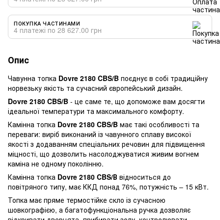
ПОКУПКА ЧАСТИНАМИ
4 платежі по 28 627.00 грн
Опис
Чавунна топка
Dovre 2180 CBS/B
поєднує в собі традиційну
норвезьку якість та сучасний європейський дизайн.
Dovre 2180 CBS/B
- це саме те, що допоможе вам досягти
ідеальної температури та максимального комфорту.
Камінна топка
Dovre 2180 CBS/B
має такі особливості та
переваги: ​​виріб виконаний із чавунного сплаву високої
якості з додаванням спеціальних речовин для підвищення
міцності, що дозволить насолоджуватися живим вогнем
каміна не одному поколінню.
Камінна топка
Dovre 2180 CBS/В
відноситься до
повітряного типу, має ККД понад 76%, потужність – 15 кВт.
Топка має пряме термостійке скло із сучасною
шовкографією, а багатофункціональна ручка дозволяє
відкривати дверцята, прибирати золу, контролювати