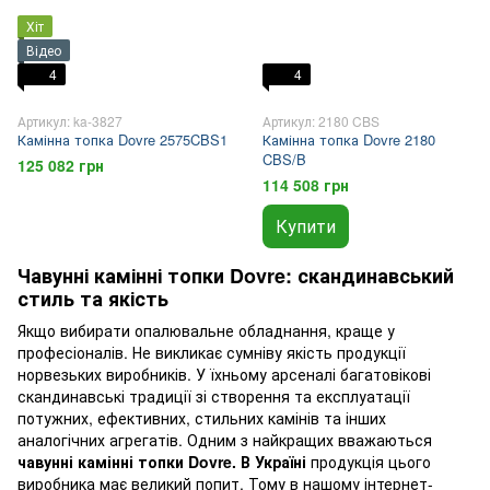
Хіт
Відео
4
4
Артикул: ka-3827
Артикул: 2180 CBS
Камінна топка Dovre 2575CBS1
Камінна топка Dovre 2180
CBS/B
125 082 грн
114 508 грн
Купити
Чавунні камінні топки Dovre: скандинавський
стиль та якість
Якщо вибирати опалювальне обладнання, краще у
професіоналів. Не викликає сумніву якість продукції
норвезьких виробників. У їхньому арсеналі багатовікові
скандинавські традиції зі створення та експлуатації
потужних, ефективних, стильних камінів та інших
аналогічних агрегатів. Одним з найкращих вважаються
чавунні камінні топки Dovre. В Україні
продукція цього
виробника має великий попит. Тому в нашому інтернет-