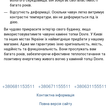
багато років.
Відсутність деформації. Оскільки чавун легко витримує
контрастні температури, він не деформується під їх
дією.
Ви чудово прикрасите інтер'єр свого будинку, якщо
використовуватимете чавунні камінні топки Dovre. У Києві
та інших містах України їх найвигідніше придбати у нашому
магазині. Адже ми гарантуємо їхню оригінальність, якість,
надійність та функціональність. Вони прослужать вам
багато років, забезпечуючи ефективне теплопостачання та
позитивну енергетику живого вогню у камінній топці Dovre.
+380681153511
+380671155511
+380631155511
Контактна інформація
Повна версія сайту