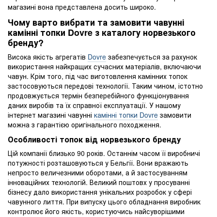
магазині вона представлена досить широко.
Чому варто вибрати та замовити чавунні
камінні топки Dovre з каталогу норвезького
бренду?
Висока якість агрегатів
Dovre
забезпечується за рахунок
використання найкращих сучасних матеріалів, включаючи
чавун. Крім того, під час виготовлення камінних топок
застосовуються передові технології. Таким чином, істотно
продовжується термін безперебійного функціонування
даних виробів та їх справної експлуатації. У нашому
інтернет магазині чавунні
камінні топки Dovre
замовити
можна з гарантією оригінального походження.
Особливості топок від норвезького бренду
Цій компанії близько 90 років. Останнім часом її виробничі
потужності розташовуються у Бельгії. Вони вражають
непросто величезними оборотами, а й застосуванням
інноваційних технологій. Великий поштовх у просуванні
бізнесу дало використання унікальних розробок у сфері
чавунного лиття. При випуску цього обладнання виробник
контролює його якість, користуючись найсуворішими