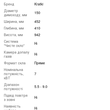
Бренд
Kratki
Діаметр
150
димоходу, мм
Ширина, мм
452
Глибина, мм
410
Висота, мм
942
Система
Ні
"Чисте cкло"
Камера допалу
Ні
газів
Формат скла
Пряме
Номінальна
потужність,
7
кВТ
Діапазон
5.5 - 9.0
потужності
Підвід повітря
Ні
з зовні
Наявність
Ні