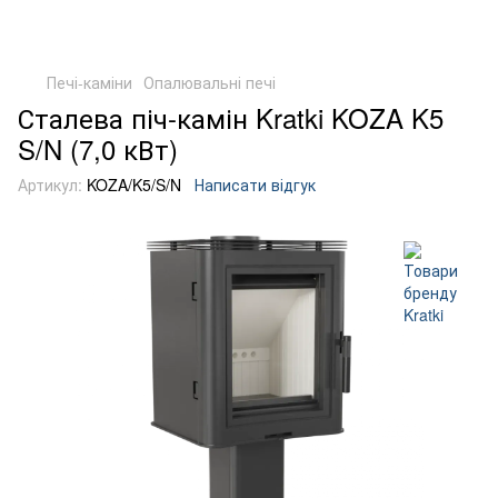
Печі-каміни
Опалювальні печі
Сталева піч-камін Kratki KOZA K5
S/N (7,0 кВт)
Артикул:
KOZA/K5/S/N
Написати відгук