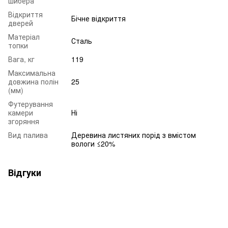
шибера
Відкриття
Бічне відкриття
дверей
Матеріал
Сталь
топки
Вага, кг
119
Максимальна
довжина полін
25
(мм)
Футерування
камери
Ні
згоряння
Вид палива
Деревина листяних порід з вмістом
вологи ≤20%
Відгуки