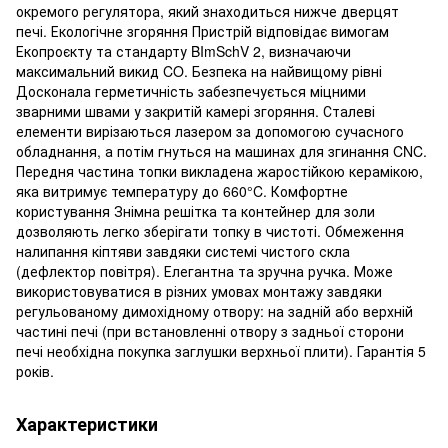
окремого регулятора, який знаходиться нижче дверцят
печі. Екологічне згоряння Пристрій відповідає вимогам
Екопроєкту та стандарту BImSchV 2, визначаючи
максимальний викид CO. Безпека на найвищому рівні
Досконала герметичність забезпечується міцними
зварними швами у закритій камері згоряння. Сталеві
елементи вирізаються лазером за допомогою сучасного
обладнання, а потім гнуться на машинах для згинання CNC.
Передня частина топки викладена жаростійкою керамікою,
яка витримує температуру до 660°C. Комфортне
користування Знімна решітка та контейнер для золи
дозволяють легко зберігати топку в чистоті. Обмеження
налипання кіптяви завдяки системі чистого скла
(дефлектор повітря). Елегантна та зручна ручка. Може
використовуватися в різних умовах монтажу завдяки
регульованому димохідному отвору: на задній або верхній
частині печі (при встановленні отвору з задньої сторони
печі необхідна покупка заглушки верхньої плити). Гарантія 5
років.
Характеристики