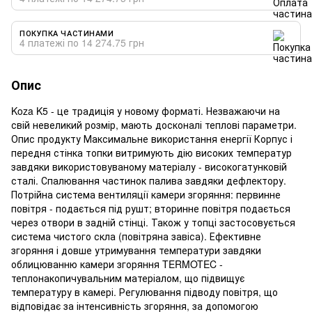
ПОКУПКА ЧАСТИНАМИ
4 платежі по 14 274.75 грн
Опис
Koza K5 - це традиція у новому форматі. Незважаючи на
свій невеликий розмір, мають досконалі теплові параметри.
Опис продукту Максимальне використання енергії Корпус і
передня стінка топки витримують дію високих температур
завдяки використовуваному матеріалу - високогатунковій
сталі. Спалювання частинок палива завдяки дефлектору.
Потрійна система вентиляції камери згоряння: первинне
повітря - подається під рушт; вторинне повітря подається
через отвори в задній стінці. Також у топці застосовується
система чистого скла (повітряна завіса). Ефективне
згоряння і довше утримування температури завдяки
облицюванню камери згоряння TERMOTEC -
теплонакопичувальним матеріалом, що підвищує
температуру в камері. Регулювання підводу повітря, що
відповідає за інтенсивність згоряння, за допомогою