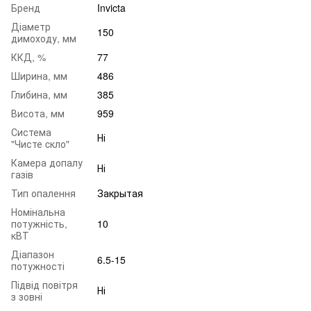
Бренд
Invicta
Діаметр
150
димоходу, мм
ККД, %
77
Ширина, мм
486
Глибина, мм
385
Висота, мм
959
Система
Ні
"Чисте cкло"
Камера допалу
Ні
газів
Тип опалення
Закрытая
Номінальна
потужність,
10
кВТ
Діапазон
6.5-15
потужності
Підвід повітря
Ні
з зовні