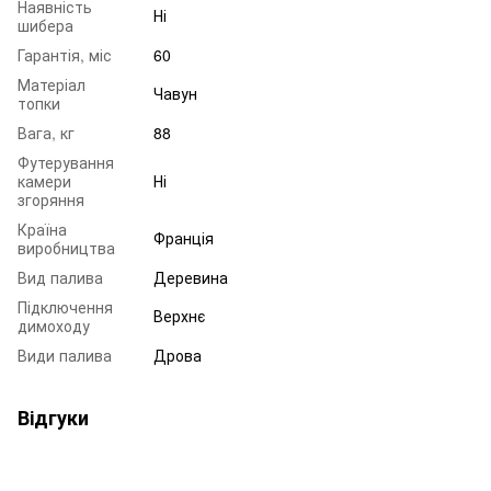
Наявність
Ні
шибера
Гарантія, міс
60
Матеріал
Чавун
топки
Вага, кг
88
Футерування
камери
Ні
згоряння
Країна
Франція
виробництва
Вид палива
Деревина
Підключення
Верхнє
димоходу
Види палива
Дрова
Відгуки