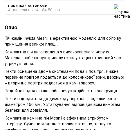
ПОКУПКА ЧАСТИНАМИ
4 платежі по 14 184.50 грн
Опис
Піч-камін Invicta Mesnil є ефективною моделлю для обігріву
приміщення великої площі.
Компактна піч виготовлена з висококласного чавуну.
Матеріал забезпечує тривалу експлуатацію і тривалий час
утримує тепло.
Пекти оснащена двома системами подачі повітря. Нижнє
первинне повітря подається до колосникової зони, верхньої
– вторинне повітря подається в камін зверху.
Подвійна задня стінка забезпечує надійність конструкції.
Пекти підводиться до димоходу верхнього підключення
діаметром 150 мм. Устаткування відповідає всім вимогам
безпеки для довкілля.
Компактна камінна піч Mesnil є ефектним атрибутом
інтер'єру. Сучасна модель створює затишну, теплу та
комфортну атмосферу у повсякденному житті.