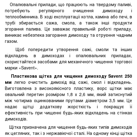
Опалювальні прилади, що працюють на твердому паливі,
потребують регулярного очищення димоходу і
теплообмінника. В ході експлуатації котла, каміна або печі, в
трубі збирається сажа, смола, а також інші продукти
згорання палива. Це заважає правильній роботі приладу,
виникає небезпека загорання димоходу та отруєння чадним
газом.
Щоб попередити утворення сажі, смоли та інших
відкладень в димоходах і опалювальних приладах,
скористайтеся засобами для механічного чищення торгової
марки «Savent».
Пластикова щітка для чищення димоходу Savent 250
мм
легко очистить димохід від сажі, смол і відкладень.
Виготовлена ​​з високоякісного пластику, ворс щітки має
овальний перетин розміром 1,8 х 2,6 мм, який затиснутий
між чотирма оцинкованими прутами діаметром 3,5 мм. Це
надає щітці додаткову жорсткість і покращує її
ефективність при чищенні будь-яких відкладень на стінках
димоходів.
Щітка призначена для чищення будь-яких типів димоходів
як цегляних, так і з нержавіючої сталі. На одному кінці щітка