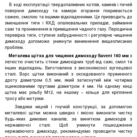
В ході експлуатації твердопаливних котлів, камінів і печей
поверхня димоходу та камери згорання покривається
сажею, смолою та іншими відкладеннями. Це призводить до
зменшення тяги і ККД опалювальних приладів, займання
сажі та проникнення в приміщення чадного газу. Періодична
перевірка тяги, ступеня забрудненості і регулярне чищення
димоходу допоможе уникнути виникнення вищеописаних
проблем.
Металева щітка для чищення димоходу Savent 160 мм
з
легкістю очистить стінки димохідних труб від сажі, смол та
інших відкладень. Виготовлена ​​з високоякісної вуглецевої
сталі. Ворс щітки виконаний з оксидованого пружинного
дроту діаметром 0,5 мм, який затиснутий між чотирма
оцинкованими прутами діаметром 4 мм. На одному кінці
щітка має різьбу М12, на іншому – кільце для кріплення
тросу або мотузки.
Завдяки міцній і гнучкій конструкції, за допомогою
металевої щітки можна швидко і якісно виконати чистку
будь-яких димових каналів, за винятком димоходів з
нержавіючої сталі. Щоб уникнути пошкодження
нержавіючого димоходу, рекомендуємо проводити чистку
таких типів димоходів пластиковою щіткою.