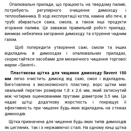
Опалювальні прилади, що працюють на твердому паливі,
потребують регулярного очищення димоходу і
теплообмінника. В ході експлуатації котла, каміна або печі, в
трубі збирається сажа, смола, а також інші продукти
згорання палива. Це заважає правильній роботі приладу,
виникає небезпека загорання димоходу та отруєння чадним
газом.
Щоб попередити утворення сажі, смоли та інших
відкладень в димоходах і опалювальних приладах,
скористайтеся засобами для механічного чищення торгової
марки «Savent».
Пластикова щітка для чищення димоходу Savent 150
мм
легко очистить димохід від сажі, смол і відкладень.
Виготовлена ​​з високоякісного пластику, ворс щітки має
овальний перетин розміром 1,8 х 2,6 мм, який затиснутий
між чотирма оцинкованими прутами діаметром 3,5 мм. Це
надає щітці додаткову жорсткість і покращує її
ефективність при чищенні будь-яких відкладень на стінках
димоходів.
Щітка призначена для чищення будь-яких типів димоходів
як цегляних, так і з нержавіючої сталі. На одному кінці щітка