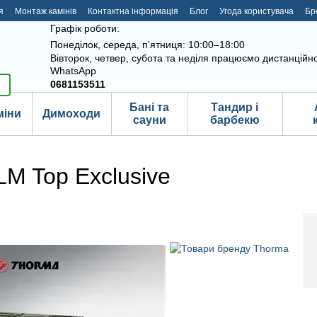
я
Монтаж камінів
Контактна інформація
Блог
Угода користувача
Бр
Графік роботи:
Понеділок, середа, п'ятниця: 10:00–18:00
Вівторок, четвер, субота та неділя працюємо дистанційно
WhatsApp
0681153511
Бані та
Тандир і
міни
Димоходи
сауни
барбекю
M Top Exclusive