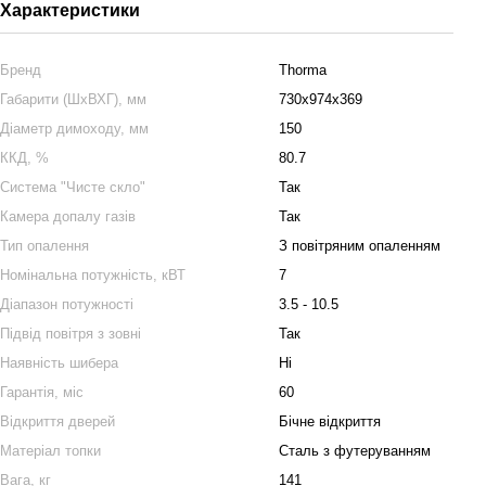
Характеристики
Бренд
Thorma
Габарити (ШхВХГ), мм
730x974x369
Діаметр димоходу, мм
150
ККД, %
80.7
Система "Чисте cкло"
Так
Камера допалу газів
Так
Тип опалення
З повітряним опаленням
Номінальна потужність, кВТ
7
Діапазон потужності
3.5 - 10.5
Підвід повітря з зовні
Так
Наявність шибера
Ні
Гарантія, міс
60
Відкриття дверей
Бічне відкриття
Матеріал топки
Сталь з футеруванням
Вага, кг
141