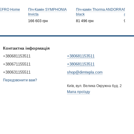
 DEFRO Home
Піч-Камін SYMPHONIA
Піч-камін Thorma ANDORRA
Піч-
Invicta
black
антра
166 603 грн
81 496 грн
90 78
Контактна інформація
+380681153511
+380681153511
+380671155511
+380681153511
+380631155511
shop@dimtepla.com
Передзвонити вам?
Київ, вул. Велика Окружна буд. 2
Мапа проїзду