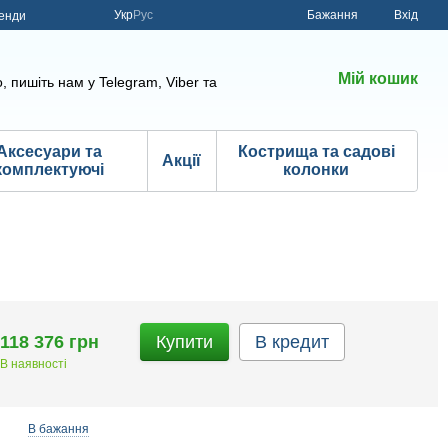
Укр
Рус
Бажання
Вхід
енди
Мій кошик
, пишіть нам у Telegram, Viber та
Аксесуари та
Кострища та садові
Акції
комплектуючі
колонки
118 376 грн
Купити
В кредит
В наявності
В бажання