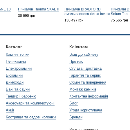
ANE 10
Піч-камін Thorma SKAL II
Піч-Камін BRADFORD
Піч-камін
емаль слонова кістка Invicta
Solum Top
30 690 грн
130 497 грн
75 565 грн
Каталог
Клієнтам
Камінні топки
Вхід до кабінету
Печі-каміни
Про нас
Електрокаміни
Оплата і доставка
Біокаміни
Гарантія та сервіс
Димоходи
Обмін та повернення
Бані та сауни
Монтаж камінів
Тандир і барбекю
Контактна інформація
Аксесуари та комплектуючі
Блог
Акції
Угода користувача
Кострища та садові колонки
Бренди
Ми в соцмережах