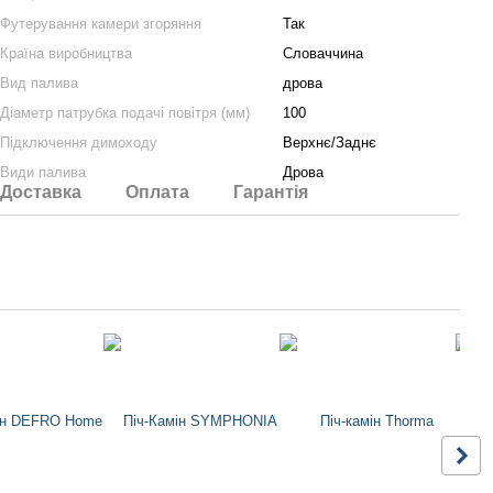
Футерування камери згоряння
Так
Країна виробництва
Словаччина
Вид палива
дрова
Діаметр патрубка подачі повітря (мм)
100
Підключення димоходу
Верхнє/Заднє
Види палива
Дрова
Доставка
Оплата
Гарантія