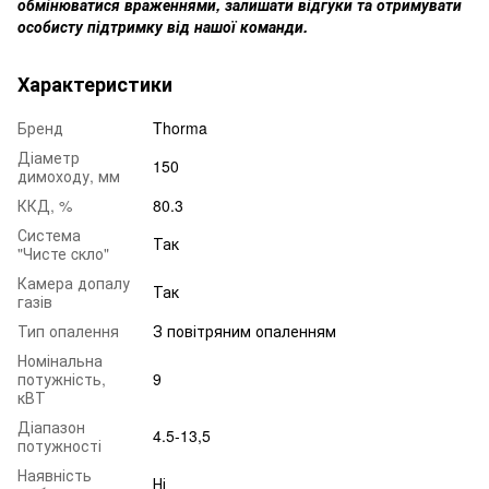
обмінюватися враженнями, залишати відгуки та отримувати
особисту підтримку від нашої команди.
Характеристики
Бренд
Thorma
Діаметр
150
димоходу, мм
ККД, %
80.3
Система
Так
"Чисте cкло"
Камера допалу
Так
газів
Тип опалення
З повітряним опаленням
Номінальна
потужність,
9
кВТ
Діапазон
4.5-13,5
потужності
Наявність
Ні