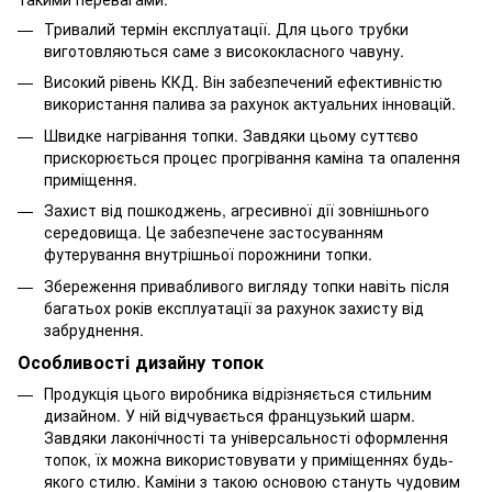
Тривалий термін експлуатації. Для цього трубки
виготовляються саме з висококласного чавуну.
Високий рівень ККД. Він забезпечений ефективністю
використання палива за рахунок актуальних інновацій.
Швидке нагрівання топки. Завдяки цьому суттєво
прискорюється процес прогрівання каміна та опалення
приміщення.
Захист від пошкоджень, агресивної дії зовнішнього
середовища. Це забезпечене застосуванням
футерування внутрішньої порожнини топки.
Збереження привабливого вигляду топки навіть після
багатьох років експлуатації за рахунок захисту від
забруднення.
Особливості дизайну топок
Продукція цього виробника відрізняється стильним
дизайном. У ній відчувається французький шарм.
Завдяки лаконічності та універсальності оформлення
топок, їх можна використовувати у приміщеннях будь-
якого стилю. Каміни з такою основою стануть чудовим