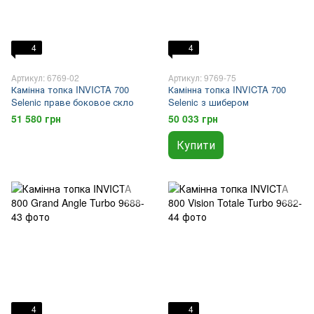
4
4
Артикул: 6769-02
Артикул: 9769-75
Камінна топка INVICTA 700
Камінна топка INVICTA 700
Selenic праве боковое скло
Selenic з шибером
51 580 грн
50 033 грн
Купити
4
4