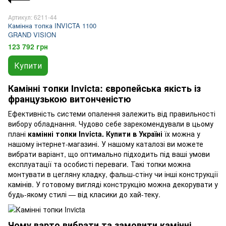
Артикул: 6211-44
Камінна топка INVICTA 1100
GRAND VISION
123 792 грн
Купити
Камінні топки Invicta: європейська якість із
французькою витонченістю
Ефективність системи опалення залежить від правильності
вибору обладнання. Чудово себе зарекомендували в цьому
плані
камінні топки Invicta. Купити в Україні
їх можна у
нашому інтернет-магазині. У нашому каталозі ви можете
вибрати варіант, що оптимально підходить під ваші умови
експлуатації та особисті переваги. Такі топки можна
монтувати в цегляну кладку, фальш-стіну чи інші конструкції
камінів. У готовому вигляді конструкцію можна декорувати у
будь-якому стилі — від класики до хай-теку.
Чому варто вибрати та замовити камінні