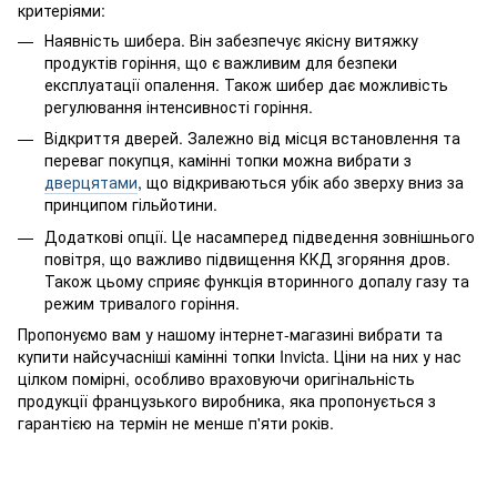
критеріями:
Наявність шибера. Він забезпечує якісну витяжку
продуктів горіння, що є важливим для безпеки
експлуатації опалення. Також шибер дає можливість
регулювання інтенсивності горіння.
Відкриття дверей. Залежно від місця встановлення та
переваг покупця, камінні топки можна вибрати з
дверцятами
, що відкриваються убік або зверху вниз за
принципом гільйотини.
Додаткові опції. Це насамперед підведення зовнішнього
повітря, що важливо підвищення ККД згоряння дров.
Також цьому сприяє функція вторинного допалу газу та
режим тривалого горіння.
Пропонуємо вам у нашому інтернет-магазині вибрати та
купити найсучасніші камінні топки Invicta. Ціни на них у нас
цілком помірні, особливо враховуючи оригінальність
продукції французького виробника, яка пропонується з
гарантією на термін не менше п'яти років.