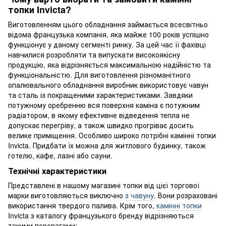
топки Invicta?
Виготовленням цього обладнання займається всесвітньо
відома французька компанія, яка майже 100 років успішно
функціонує у даному сегменті ринку. За цей час її фахівці
навчилися розробляти та випускати високоякісну
продукцію, яка відрізняється максимальною надійністю та
функціональністю. Для виготовлення різноманітного
опалювального обладнання виробник використовує чавун
та сталь із покращеними характеристиками. Завдяки
потужному оребренню вся поверхня каміна є потужним
радіатором, в якому ефективне відведення тепла не
допускає перегріву, а також швидко прогріває досить
велике приміщення. Особливо широко потрібні камінні топки
Invicta. Придбати їх можна для житлового будинку, також
готелю, кафе, лазні або сауни.
Технічні характеристики
Представлені в нашому магазині топки від цієї торгової
марки виготовляються виключно
з чавуну
. Вони розраховані
використання твердого палива. Крім того,
камінні топки
Invicta з каталогу французького бренду відрізняються
такими перевагами: