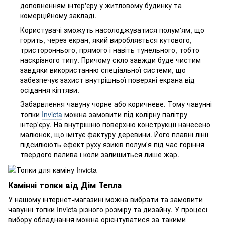
доповненням інтер'єру у житловому будинку та
комерційному закладі.
Користувачі зможуть насолоджуватися полум'ям, що
горить, через екран, який виробляється кутового,
тристороннього, прямого і навіть тунельного, тобто
наскрізного типу. Причому скло завжди буде чистим
завдяки використанню спеціальної системи, що
забезпечує захист внутрішньої поверхні екрана від
осідання кіптяви.
Забарвлення чавуну чорне або коричневе. Тому чавунні
топки
Invicta
можна замовити під колірну палітру
інтер'єру. На внутрішню поверхню конструкції нанесено
малюнок, що імітує фактуру деревини. Його плавні лінії
підсилюють ефект руху язиків полум'я під час горіння
твердого палива і коли залишиться лише жар.
Камінні топки від Дім Тепла
У нашому інтернет-магазині можна вибрати та замовити
чавунні топки Invicta різного розміру та дизайну. У процесі
вибору обладнання можна орієнтуватися за такими