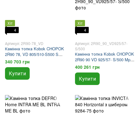
Хіт
Хіт
4
4
Артикул: 2R90-78_VD
Артикул: 2R90_90_VD925/57-
Камінна топка Kobok CHOPOK
S/500
Камінна топка Kobok CHOPOK
2R90 78, VD 805/510-S500 SO,
2R90 90 VD 925/57- S/500 Mp2
SM
340 703 грн
SO з шовкографією та
400 261 грн
рамкою
Купити
Купити