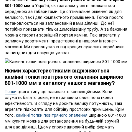
801-1000 мм в Україні
, як і загалом у світі, вважається
середньою за габаритами. Це оптимальне рішення як для
великого, так і для компактного приміщення. Топка просто
встановлюється на запланованій вами ділянці. До неї
потрібно приєднати тільки димовідвідну трубу. А за бажання
можна створити зовнішній портал каміна. Такі агрегати у
великому асортименті представлені в нашому інтернет-
магазині. Ми пропонуємо їх від кращих сучасних виробників
на вигідних для покупців умовах.
Якими характеристиками відрізняються
камінні топки повітряного опалення шириною
801-1000 мм з каталогу нашого магазину?
Топки
цього типу ще називають конвекційними. Вони
служать багато років, не втрачаючи своєї початкової
ефективності. З огляду на досить велику потужність, такі
агрегати підходять для обігріву просторих приміщень. Крім
того,
камінні топки повітряного опалення
шириною 801-1000
мм купити можна для встановлення на будь-якій зручній
для вас ділянці. Цьому сприяє широкий вибір формату