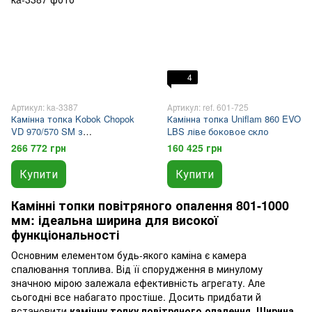
4
Артикул: ka-3387
Артикул: ref. 601-725
Камінна топка Kobok Chopok
Камінна топка Uniflam 860 EVO
VD 970/570 SM з
LBS ліве боковое скло
шовкографією та рамкою
266 772 грн
160 425 грн
Купити
Купити
Камінні топки повітряного опалення 801-1000
мм: ідеальна ширина для високої
функціональності
Основним елементом будь-якого каміна є камера
спалювання топлива. Від її спорудження в минулому
значною мірою залежала ефективність агрегату. Але
сьогодні все набагато простіше. Досить придбати й
встановити
камінну топку повітряного опалення. Ширина