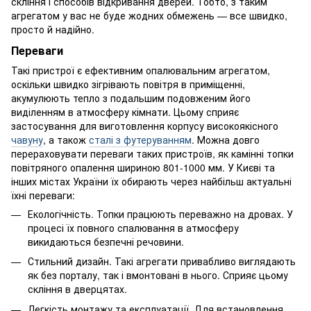
скління і способів відкривання дверей. Тобто, з таким
агрегатом у вас не буде жодних обмежень — все швидко,
просто й надійно.
Переваги
Такі пристрої є ефективним опалювальним агрегатом,
оскільки швидко зігрівають повітря в приміщенні,
акумулюють тепло з подальшим подовженим його
виділенням в атмосферу кімнати. Цьому сприяє
застосування для виготовлення корпусу високоякісного
чавуну
, а також
сталі з футеруванням
. Можна довго
перераховувати переваги таких пристроїв, як камінні топки
повітряного опалення шириною 801-1000 мм. У Києві та
інших містах України їх обирають через найбільш актуальні
їхні переваги:
Екологічність. Топки працюють переважно на дровах. У
процесі їх повного спалювання в атмосферу
викидаються безпечні речовини.
Стильний дизайн. Такі агрегати привабливо виглядають
як без порталу, так і вмонтовані в нього. Сприяє цьому
скління в дверцятах.
Легкість монтажу та експлуатації. Для встановлення