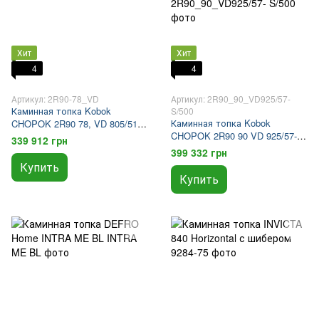
Хит
Хит
4
4
Артикул: 2R90-78_VD
Артикул: 2R90_90_VD925/57-
Каминная топка Kobok
S/500
Каминная топка Kobok
CHOPOK 2R90 78, VD 805/510-
CHOPOK 2R90 90 VD 925/57-
S500 SO, SM
339 912 грн
S/500 Mp2 SO с шелкографией
399 332 грн
и рамкой
Купить
Купить