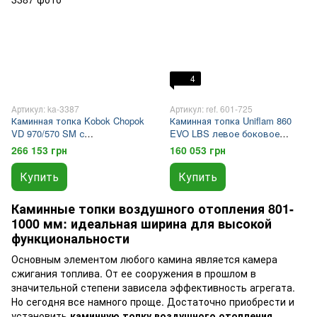
4
Артикул: ka-3387
Артикул: ref. 601-725
Каминная топка Kobok Chopok
Каминная топка Uniflam 860
VD 970/570 SM с
EVO LBS левое боковое
шелкографией и рамкой
стекло
266 153 грн
160 053 грн
Купить
Купить
Каминные топки воздушного отопления 801-
1000 мм: идеальная ширина для высокой
функциональности
Основным элементом любого камина является камера
сжигания топлива. От ее сооружения в прошлом в
значительной степени зависела эффективность агрегата.
Но сегодня все намного проще. Достаточно приобрести и
установить
каминную топку воздушного отопления.