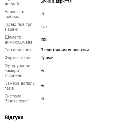
Бічне відкриття
дверей
Наявність
Ні
шибера
Підвід повітря
Так
з зовні
Діаметр
200
димоходу, мм
Тип опалення
З повітряним опаленням
Формат скла
Пряме
Футерування
камери
Ні
згоряння
Камера допалу
Ні
газів
Система
Ні
"Чисте cкло"
Відгуки