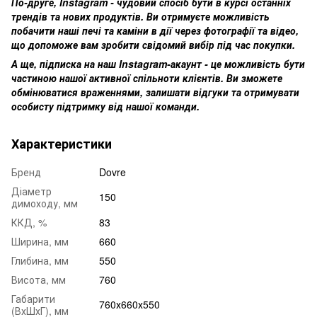
По-друге, Instagram - чудовий спосіб бути в курсі останніх
трендів та нових продуктів. Ви отримуєте можливість
побачити наші печі та каміни в дії через фотографії та відео,
що допоможе вам зробити свідомий вибір під час покупки.
А ще, підписка на наш Instagram-акаунт - це можливість бути
частиною нашої активної спільноти клієнтів. Ви зможете
обмінюватися враженнями, залишати відгуки та отримувати
особисту підтримку від нашої команди.
Характеристики
Бренд
Dovre
Діаметр
150
димоходу, мм
ККД, %
83
Ширина, мм
660
Глибина, мм
550
Висота, мм
760
Габарити
760х660х550
(ВхШхГ), мм