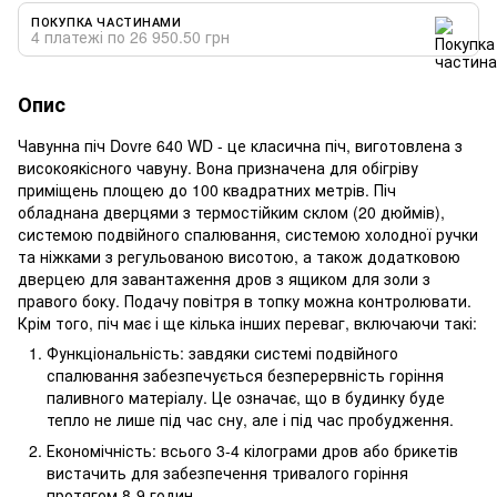
ПОКУПКА ЧАСТИНАМИ
4 платежі по 26 950.50 грн
Опис
Чавунна піч Dovre 640 WD - це класична піч, виготовлена з
високоякісного чавуну. Вона призначена для обігріву
приміщень площею до 100 квадратних метрів. Піч
обладнана дверцями з термостійким склом (20 дюймів),
системою подвійного спалювання, системою холодної ручки
та ніжками з регульованою висотою, а також додатковою
дверцею для завантаження дров з ящиком для золи з
правого боку. Подачу повітря в топку можна контролювати.
Крім того, піч має і ще кілька інших переваг, включаючи такі:
Функціональність: завдяки системі подвійного
спалювання забезпечується безперервність горіння
паливного матеріалу. Це означає, що в будинку буде
тепло не лише під час сну, але і під час пробудження.
Економічність: всього 3-4 кілограми дров або брикетів
вистачить для забезпечення тривалого горіння
протягом 8-9 годин.