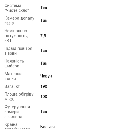
Система
Так
"Чисте cкло"
Камера допалу
Так
газів
Номінальна
потужність,
7,5
кВТ
Підвід повітря
Так
з зовні
Наявність
Так
шибера
Матеріал
Чавун
топки
Вага, кг
190
Площа обігріву,
100
м.кв.
Футерування
камери
Так
згоряння
Країна
Бельгія