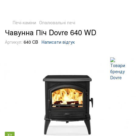
Печі-каміни
Опалювальні печі
Чавунна Піч Dovre 640 WD
Артикул:
640 CB
Написати відгук
Хіт