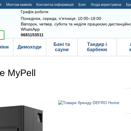
я
Монтаж камінів
Контактна інформація
Блог
Угода користувача
Бр
Графік роботи:
Понеділок, середа, п'ятниця: 10:00–18:00
Вівторок, четвер, субота та неділя працюємо дистанційно
WhatsApp
0681153511
Бані та
Тандир і
міни
Димоходи
сауни
барбекю
e MyPell