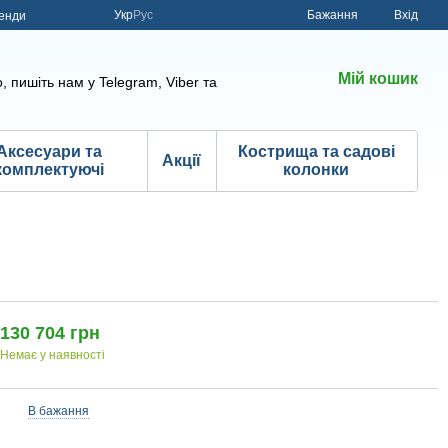
Укр
Рус
Бажання
Вхід
енди
Мій кошик
, пишіть нам у Telegram, Viber та
Аксесуари та
Кострища та садові
Акції
комплектуючі
колонки
130 704 грн
Немає у наявності
В бажання