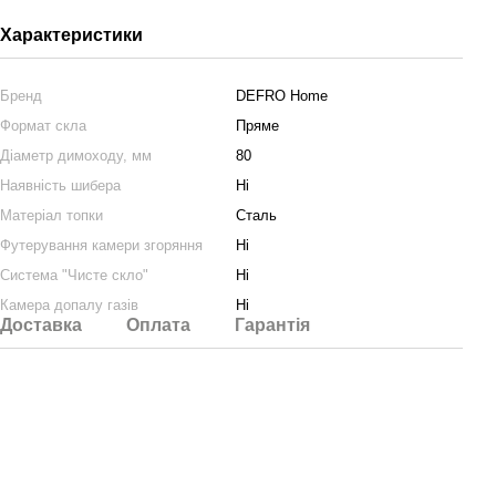
Характеристики
Бренд
DEFRO Home
Формат скла
Пряме
Діаметр димоходу, мм
80
Наявність шибера
Ні
Матеріал топки
Сталь
Футерування камери згоряння
Ні
Система "Чисте cкло"
Ні
Камера допалу газів
Ні
Доставка
Оплата
Гарантія