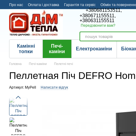
Перейти до основного контенту
Про нас
Оплата і доставка
Гарантія та сервіс
Обмін та поверненн
+380681153511,
+380671155511,
+380631155511
Передзвонити вам?
Камінні
Печі-
Електрокаміни
Біока
топки
каміни
Головна
Печі-каміни
Пелетні печі
Пеллетная Піч DEFRO Hom
Артикул: MyPell
Написати відгук