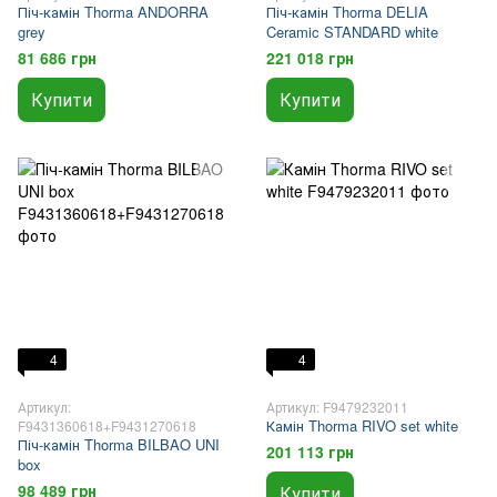
Піч-камін Thorma ANDORRA
Піч-камін Thorma DELIA
grey
Ceramic STANDARD white
81 686 грн
221 018 грн
Купити
Купити
4
4
Артикул:
Артикул: F9479232011
Камін Thorma RIVO set white
F9431360618+F9431270618
Піч-камін Thorma BILBAO UNI
201 113 грн
box
98 489 грн
Купити