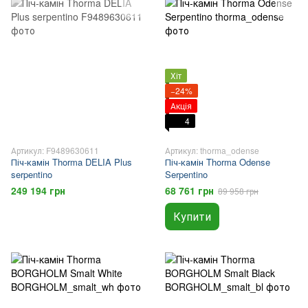
Хіт
−24%
Акція
4
Артикул: F9489630611
Артикул: thorma_odense
Піч-камін Thorma DELIA Plus
Піч-камін Thorma Odense
serpentino
Serpentino
249 194 грн
68 761 грн
89 958 грн
Купити