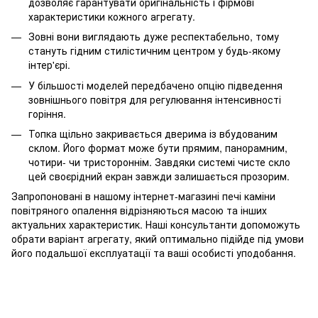
дозволяє гарантувати оригінальність і фірмові
характеристики кожного агрегату.
Зовні вони виглядають дуже респектабельно, тому
стануть гідним стилістичним центром у будь-якому
інтер'єрі.
У більшості моделей передбачено опцію підведення
зовнішнього повітря для регулювання інтенсивності
горіння.
Топка щільно закривається дверима із вбудованим
склом. Його формат може бути прямим, панорамним,
чотири- чи тристороннім. Завдяки системі чисте скло
цей своєрідний екран завжди залишається прозорим.
Запропоновані в нашому інтернет-магазині печі каміни
повітряного опалення відрізняються масою та інших
актуальних характеристик. Наші консультанти допоможуть
обрати варіант агрегату, який оптимально підійде під умови
його подальшої експлуатації та ваші особисті уподобання.