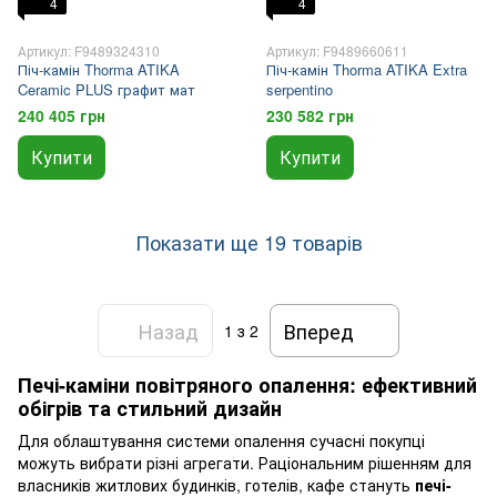
4
4
Артикул: F9489324310
Артикул: F9489660611
Піч-камін Thorma ATIKA
Піч-камін Thorma ATIKA Extra
Ceramic PLUS графит мат
serpentino
240 405 грн
230 582 грн
Купити
Купити
Показати ще 19 товарів
Назад
Вперед
1
з 2
Печі-каміни повітряного опалення: ефективний
обігрів та стильний дизайн
Для облаштування системи опалення сучасні покупці
можуть вибрати різні агрегати. Раціональним рішенням для
власників житлових будинків, готелів, кафе стануть
печі-