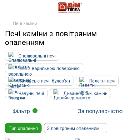
Печі-каміни
Печі-каміни з повітряним
опаленням
Опалювальні печі
Печі з варильною поверхнею
Канадські печі, булер'ян
Пелетні печі
Чавунні печі
Дизайнерські каміни
Фільтр
За популярністю
1
Тип опалення
З повітряним опаленням