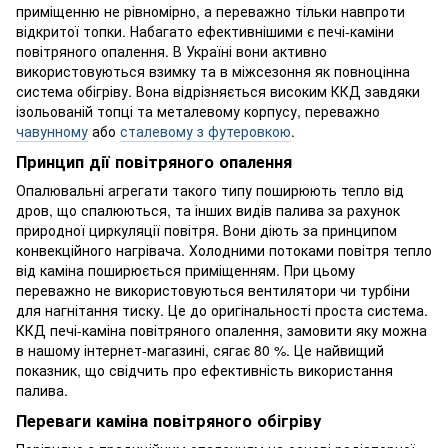
приміщенню не рівномірно, а переважно тільки навпроти
відкритої топки. Набагато ефективнішими є печі-каміни
повітряного опалення. В Україні вони активно
використовуються взимку та в міжсезоння як повноцінна
система обігріву. Вона відрізняється високим ККД завдяки
ізольованій топці та металевому корпусу, переважно
чавунному
або
сталевому з футеровкою
.
Принцип дії повітряного опалення
Опалювальні агрегати такого типу поширюють тепло від
дров, що спалюються, та інших видів палива за рахунок
природної циркуляції повітря. Вони діють за принципом
конвекційного нагрівача. Холодними потоками повітря тепло
від каміна поширюється приміщенням. При цьому
переважно не використовуються вентилятори чи турбіни
для нагнітання тиску. Це до оригінальності проста система.
ККД печі-каміна повітряного опалення, замовити яку можна
в нашому інтернет-магазині, сягає 80 %. Це найвищий
показник, що свідчить про ефективність використання
палива.
Переваги каміна повітряного обігріву