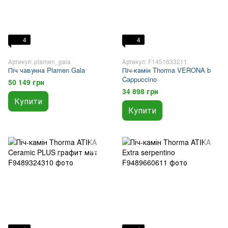
4
4
Артикул: plamen_gala
Артикул: F1451633211
Піч чавунна Plamen Gala
Піч-камін Thorma VERONA b
Cappuccino
50 149 грн
34 898 грн
Купити
Купити