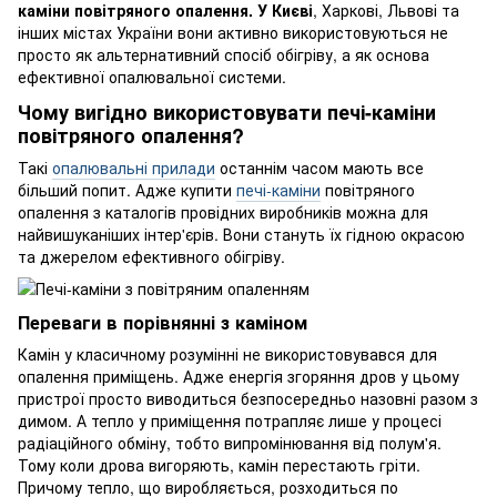
каміни повітряного опалення. У Києві
, Харкові, Львові та
інших містах України вони активно використовуються не
просто як альтернативний спосіб обігріву, а як основа
ефективної опалювальної системи.
Чому вигідно використовувати печі-каміни
повітряного опалення?
Такі
опалювальні прилади
останнім часом мають все
більший попит. Адже купити
печі-каміни
повітряного
опалення з каталогів провідних виробників можна для
найвишуканіших інтер'єрів. Вони стануть їх гідною окрасою
та джерелом ефективного обігріву.
Переваги в порівнянні з каміном
Камін у класичному розумінні не використовувався для
опалення приміщень. Адже енергія згоряння дров у цьому
пристрої просто виводиться безпосередньо назовні разом з
димом. А тепло у приміщення потрапляє лише у процесі
радіаційного обміну, тобто випромінювання від полум'я.
Тому коли дрова вигоряють, камін перестають гріти.
Причому тепло, що виробляється, розходиться по