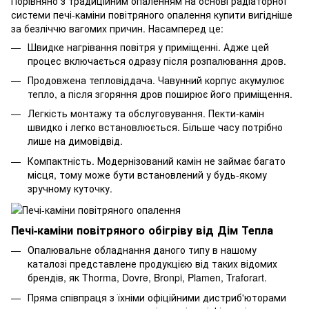
Порівняно з традиційним опаленням на основі радіаторної
системи печі-каміни повітряного опалення купити вигідніше
за безліччю вагомих причин. Насамперед це:
Швидке нагрівання повітря у приміщенні. Адже цей
процес включається одразу після розпалювання дров.
Продовжена тепловіддача. Чавунний корпус акумулює
тепло, а після згоряння дров поширює його приміщення.
Легкість монтажу та обслуговування. Пекти-камін
швидко і легко встановлюється. Більше часу потрібно
лише на димовідвід.
Компактність. Модернізований камін не займає багато
місця, тому може бути встановлений у будь-якому
зручному куточку.
Печі-каміни повітряного обігріву від Дім Тепла
Опалювальне обладнання даного типу в нашому
каталозі представлене продукцією від таких відомих
брендів, як Thorma, Dovre, Bronpi, Plamen, Traforart.
Пряма співпраця з їхніми офіційними дистриб'юторами