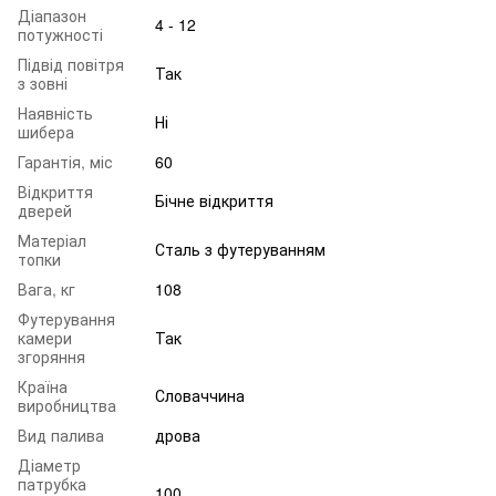
Діапазон
4 - 12
потужності
Підвід повітря
Так
з зовні
Наявність
Ні
шибера
Гарантія, міс
60
Відкриття
Бічне відкриття
дверей
Матеріал
Сталь з футеруванням
топки
Вага, кг
108
Футерування
камери
Так
згоряння
Країна
Словаччина
виробництва
Вид палива
дрова
Діаметр
патрубка
100