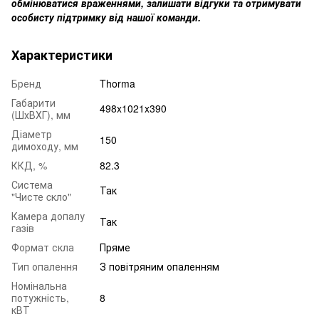
обмінюватися враженнями, залишати відгуки та отримувати
особисту підтримку від нашої команди.
Характеристики
Бренд
Thorma
Габарити
498x1021x390
(ШхВХГ), мм
Діаметр
150
димоходу, мм
ККД, %
82.3
Система
Так
"Чисте cкло"
Камера допалу
Так
газів
Формат скла
Пряме
Тип опалення
З повітряним опаленням
Номінальна
потужність,
8
кВТ