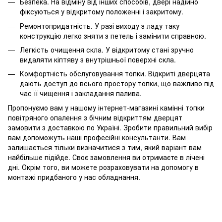
Безпека. На відміну від інших способів, двері надійно
фіксуються у відкритому положенні і закритому.
Ремонтопридатність. У разі виходу з ладу таку
конструкцію легко зняти з петель і замінити справною.
Легкість очищення скла. У відкритому стані зручно
видаляти кіптяву з внутрішньої поверхні скла.
Комфортність обслуговування топки. Відкриті дверцята
дають доступ до всього простору топки, що важливо під
час її чищення і закладання палива.
Пропонуємо вам у нашому інтернет-магазині камінні топки
повітряного опалення з бічним відкриттям дверцят
замовити з доставкою по Україні. Зробити правильний вибір
вам допоможуть наші професійні консультанти. Вам
залишається тільки визначитися з тим, який варіант вам
найбільше підійде. Своє замовлення ви отримаєте в лічені
дні. Окрім того, ви можете розраховувати на допомогу в
монтажі придбаного у нас обладнання.