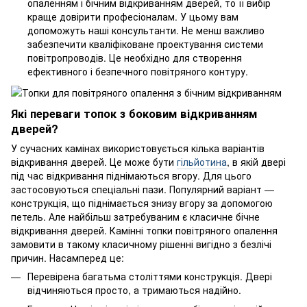
опаленням і бічним відкриванням дверей, то її вибір
краще довірити професіоналам. У цьому вам
допоможуть наші консультанти. Не менш важливо
забезпечити кваліфіковане проектування системи
повітропроводів. Це необхідно для створення
ефективного і безпечного повітряного контуру.
Які переваги топок з боковим відкриванням
дверей?
У сучасних камінах використовується кілька варіантів
відкривання дверей. Це може бути
гільйотина
, в якій двері
під час відкривання піднімаються вгору. Для цього
застосовуються спеціальні пази. Популярний варіант —
конструкція, що піднімається знизу вгору за допомогою
петель. Але найбільш затребуваним є класичне бічне
відкривання дверей. Камінні топки повітряного опалення
замовити в такому класичному рішенні вигідно з безлічі
причин. Насамперед це:
Перевірена багатьма століттями конструкція. Двері
відчиняються просто, а тримаються надійно.