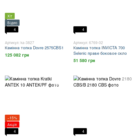
Хіт
Відео
4
4
Артикул: ka-3827
Артикул: 6769-02
Камінна топка Dovre 2575CBS1
Камінна топка INVICTA 700
Selenic праве боковое скло
125 082 грн
51 580 грн
−15%
Акція
4
4