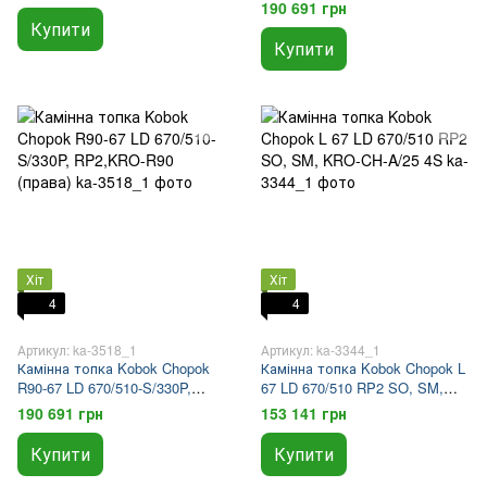
RP2,KRO-R90 (ліва)
190 691 грн
Купити
Купити
Хіт
Хіт
4
4
Артикул: ka-3518_1
Артикул: ka-3344_1
Камінна топка Kobok Chopok
Камінна топка Kobok Chopok L
R90-67 LD 670/510-S/330P,
67 LD 670/510 RP2 SO, SM,
RP2,KRO-R90 (права)
KRO-CH-A/25 4S
190 691 грн
153 141 грн
Купити
Купити