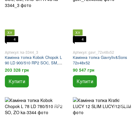
Хіт
Хіт
4
4
Артикул: ka-3344_3
Артикул: gavr_72x48x52
Камінна топка Kobok Chopok L
Камінна топка Gavryliv&Sons
90 LD 900/510 RP2 SOС, SM,
72x48x52
KRO-CH-A 4S
203 328 грн
90 547 грн
Купити
Купити