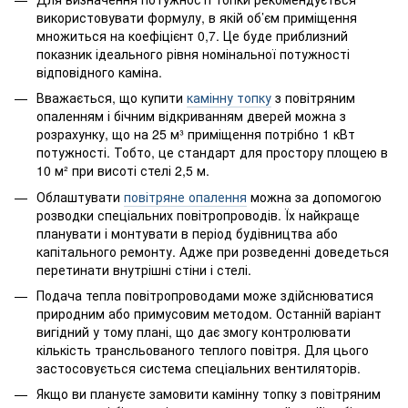
використовувати формулу, в якій об’єм приміщення
множиться на коефіцієнт 0,7. Це буде приблизний
показник ідеального рівня номінальної потужності
відповідного каміна.
Вважається, що купити
камінну топку
з повітряним
опаленням і бічним відкриванням дверей можна з
розрахунку, що на 25 м³ приміщення потрібно 1 кВт
потужності. Тобто, це стандарт для простору площею в
10 м² при висоті стелі 2,5 м.
Облаштувати
повітряне опалення
можна за допомогою
розводки спеціальних повітропроводів. Їх найкраще
планувати і монтувати в період будівництва або
капітального ремонту. Адже при розведенні доведеться
перетинати внутрішні стіни і стелі.
Подача тепла повітропроводами може здійснюватися
природним або примусовим методом. Останній варіант
вигідний у тому плані, що дає змогу контролювати
кількість трансльованого теплого повітря. Для цього
застосовується система спеціальних вентиляторів.
Якщо ви плануєте замовити камінну топку з повітряним