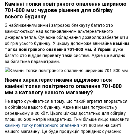
Камінні топки повітряного опалення шириною
701-800 мм: чудове рішення для обігріву
всього будинку
З наближенням зими і загрозою блекауту багато хто
замислюється над встановленням альтернативного
джерела тепла. Сучасне обладнання дозволяє забезпечити
обігрів усього будинку. У цьому допоможе звичайна
камінна
топка повітряного опалення 701-800 мм. В Україні
дуже
багато хто віддає перевагу такій системі. Адже це вигідно
за багатьма параметрами.
Якими характеристиками відрізняються
камінні топки повітряного опалення 701-800
мм з каталогу нашого магазину?
Не варто сумніватися в тому, що такий агрегат впорається
з обігрівом вашого будинку. Адже він має потужність у
середньому 8-20 кВт. Цього цілком достатньо для обігріву
площі 80-200 метрів квадратних. Тим більше якщо замовити
камінну топку повітряного опалення
701-800 мм на сайті
нашого магазину. Це буде продукція провідних сучасних