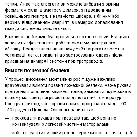
топки. У нас такі агрегати ви можете вибрати з різним
форматом скла, діаметром димаря, з підведенням
зовнішнього повітря, з наявністю шибера, з бічним або
верхнім відкриванням дверцят, з камерою допалювання
газів, з системою «чисте скло».
Важливо, щоб камін був правильно встановлений. Від цього
залежить ефективність роботи системи повітряного
обігріву. Представлені на нашому сайті агрегати прості в
установці, легкі, придатні до застосування одразу після
приєднання димаря і системи повітропроводів.
Вимоги пожежної безпеки
У процесі виконання монтажних робіт дуже важливо
враховувати вимоги правил пожежної безпеки. Адже рукави
повітряного опалення камінної топки, замовити яку можна в
нашому магазині, нагріваються до істотних температур.
Повітря в них під час горіння палива прогрівається до 100-
150 градусів Цельсія. Основні правила такі:
прокладати рукава повітроводів так, щоб вони не
контактували з легкозаймистими матеріалами;
забезпечувати високий рівень герметичності стиків, щоб