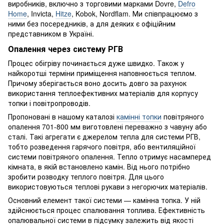
виробників, включно з торговими марками Dovre,
Defro
Home
, Invicta,
Hitze
, Kobok, Nordflam. Ми співпрацюємо з
ними без посередників, а для деяких є офіційним
представником в Україні.
Опалення через систему РГВ
Процес обігріву починається дуже швидко. Також у
найкоротші терміни приміщення наповнюється теплом.
Причому зберігається воно досить довго за рахунок
використання теплоефективних матеріалів для корпусу
топки і повітропроводів.
Пропоновані в нашому каталозі
камінні топки
повітряного
опалення 701-800 мм виготовлені переважно з чавуну або
сталі. Такі агрегати є джерелом тепла для системи РГВ,
тобто розведення гарячого повітря, або вентиляційної
системи повітряного опалення. Тепло отримує насамперед
кімната, в якій встановлено камін. Від нього потрібно
зробити розводку теплого повітря. Для цього
використовуються теплові рукави з негорючих матеріалів.
Основний елемент такої системи — камінна топка. У ній
здійснюється процес спалювання топлива. Ефективність
опалювальної системи в підсумку залежить від якості