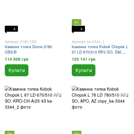
Хіт
4
4
Артикул: 2180 CBS
Артикул: ka-3344_1
Камінна топка Dovre 2180
Камінна топка Kobok Chopok L
CBS/B
67 LD 670/510 RP2 SO, SM,
KRO-CH-A/25 4S
114 508 грн
153 141 грн
Купити
Купити
Хіт
Хіт