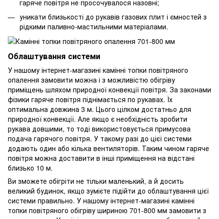
гаряче повітря не просочувалося назовні;
уникати близькості до рукавів газових плит і ємностей з
рідкими паливно-мастильними матеріалами.
Облаштування системи
У нашому інтернет-магазині камінні топки повітряного
опалення замовити можна і з можливістю обігріву
приміщень шляхом природної конвекції повітря. За законами
фізики гаряче повітря піднімається по рукавах. Їх
оптимальна довжина 3 м. Цього цілком достатньо для
природної конвекції. Але якщо є необхідність зробити
рукава довшими, то тоді використовується примусова
подача гарячого повітря. У такому разі до цієї системи
додають один або кілька вентиляторів. Таким чином гаряче
повітря можна доставити в інші приміщення на відстані
близько 10 м.
Ви зможете обігріти не тільки маленький, а й досить
великий будинок, якщо зумієте підійти до облаштування цієї
системи правильно. У нашому інтернет-магазині камінні
топки повітряного обігріву шириною 701-800 мм замовити з