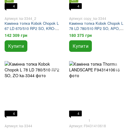
4
4
Артикул: ka-3344_2
Артикул: copy_ka-3344
Камінна топка Kobok Chopok L
Камінна топка Kobok Chopok L
67 LD 670/510 RP2 SO, KRO-
78 LD 780/510 RP2 SO, APO,
CH-A/25 4S
AZ
142 309 грн
180 375 грн
Купити
Купити
4
4
1
Артикул: ka-3344
Артикул: F9431410618