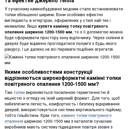
та ефектне джерело тепла
У сучасному камінобудуванні модним стало встановлювати
топки збільшеної ширини. Вони особливо ефектно
виглядають в інтер'єрах, оформлених у стилі хай-тек і
мінімалізм. Якщо
купити камінну топку повітряного
опалення шириною 1200-1500 мм
, то з її допомогою можна
буде сформувати простору зону відпочинку. Через скління в
дверях буде відмінно проглядатися полум'я з будь-якого
ракурсу. І це далеко не всі переваги подібних агрегатів.
Якими особливостями конструкції
відрізняються широкоформатні камінні топки
повітряного опалення 1200-1500 мм?
Такі
топки
вирізняються посиленою герметичністю й
міцністю з огляду на їхній широкий формат. Для того, щоб
забезпечити легкість, комфортність і безпеку відкривання
дверей, використовується система вертикального підйому,
тобто гільйотина. Крім того,
камінні топки повітряного
опалення
шириною 1200-1500 мм з каталогів сучасних
виробників мають систему підведення повітря ззовні з