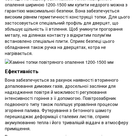
опалення шириною 1200-1500 мм купити недорого можна з
гарантією максимальної безпеки. Вона забезпечується
високим рівнем герметичності конструкції топки. Для цього
застосовується спеціальний профіль для дверцят, що
збільшує щільність її втілення. Щоб уникнути прогорання
металу, на ділянках контакту з відкритим полум'ям
встановлено спеціальні плити. Сприяє безпеці цього
обладнання також ручка на дверцятах, котра не
нагрівається.
Ефективність
Вона забезпечується за рахунок наявності вторинного
допалювання димових газів, дросельної заслінки для
надходження повітря й можливості регулювання
інтенсивності горіння з її допомогою. Повітрозабірник
подвоєного типу також поліпшує управління процесом
згоряння палива. Футерування з бетонного шамоту
перешкоджає деформації сталевих листів, сприяє
акумулюванню тепла і його тривалішій віддачі в атмосферу
приміщення.