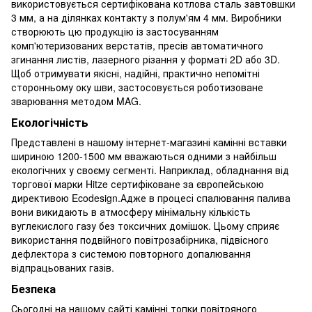
використовується сертифікована котлова сталь завтовшки
3 мм, а на ділянках контакту з полум'ям 4 мм. Виробники
створюють цю продукцію із застосуванням
комп'ютеризованих верстатів, пресів автоматичного
згинання листів, лазерного різання у форматі 2D або 3D.
Щоб отримувати якісні, надійні, практично непомітні
сторонньому оку шви, застосовується роботизоване
зварювання методом MAG.
Екологічність
Представлені в нашому інтернет-магазині камінні вставки
шириною 1200-1500 мм вважаються одними з найбільш
екологічних у своєму сегменті. Наприклад, обладнання від
торгової марки Hitze сертифіковане за європейською
директивою Ecodesign.Адже в процесі спалювання палива
вони викидають в атмосферу мінімальну кількість
вуглекислого газу без токсичних домішок. Цьому сприяє
використання подвійного повітрозабірника, підвісного
дефлектора з системою повторного допалювання
відпрацьованих газів.
Безпека
Сьогодні на нашому сайті камінні топки повітряного