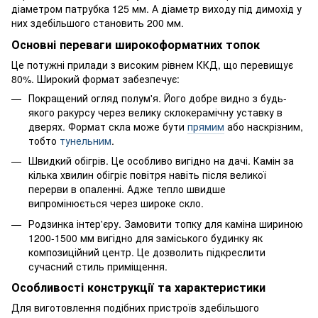
діаметром патрубка 125 мм. А діаметр виходу під димохід у
них здебільшого становить 200 мм.
Основні переваги широкоформатних топок
Це потужні прилади з високим рівнем ККД, що перевищує
80%. Широкий формат забезпечує:
Покращений огляд полум'я. Його добре видно з будь-
якого ракурсу через велику склокерамічну уставку в
дверях. Формат скла може бути
прямим
або наскрізним,
тобто
тунельним
.
Швидкий обігрів. Це особливо вигідно на дачі. Камін за
кілька хвилин обігріє повітря навіть після великої
перерви в опаленні. Адже тепло швидше
випромінюється через широке скло.
Родзинка інтер'єру. Замовити топку для каміна шириною
1200-1500 мм вигідно для заміського будинку як
композиційний центр. Це дозволить підкреслити
сучасний стиль приміщення.
Особливості конструкції та характеристики
Для виготовлення подібних пристроїв здебільшого