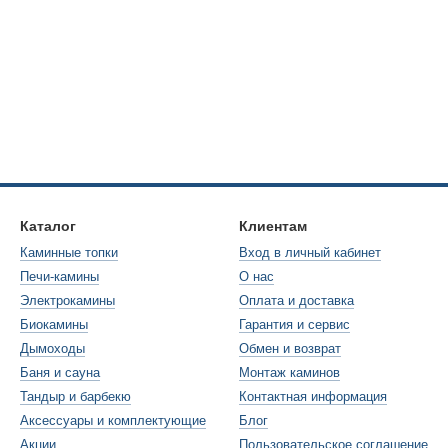
чет наличия вторичного дожигания дымовых газов, дроссельной за
 ее помощью. Воздухозаборник удвоенного типа также улучшает уп
ствует деформации стальных листов, способствует аккумулирован
 интернет-магазине заказать онлайн каминные топки шириной 1200
регаты составляет до пяти, а на определенные их комплектующие — 
Каталог
Клиентам
Каминные топки
Вход в личный кабинет
Печи-камины
О нас
Электрокамины
Оплата и доставка
Биокамины
Гарантия и сервис
Дымоходы
Обмен и возврат
Баня и сауна
Монтаж каминов
Тандыр и барбекю
Контактная информация
Аксессуары и комплектующие
Блог
Акции
Пользовательское соглашение