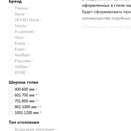
Бренд
оформленных в стиле ха
Thorma
0
будет сформировать прос
Dovre
0
преимущества подобных 
DEFRO Home
0
Invicta
0
A-caminetti
0
Hitze
0
Какими особен
Kobok
0
воздушного ото
Kratki
0
Nordflam
0
Такие
топки
отличаются у
Piazzetta
0
безопасность открывания
Uniflam
0
шириной 1200-1500 мм из
XFIRE
0
выхода под дымоход у ни
Ширина топки
Основные преимуще
400-600 мм
3
Это мощные приборы с 
601-700 мм
47
701-800 мм
21
Улучшенный обзор пл
801-1000 мм
14
прямым
или сквозным
1001-1200 мм
6
Быстрый обогрев. Это
Тип отопления
быстрее излучается ч
Воздушное отопление
0