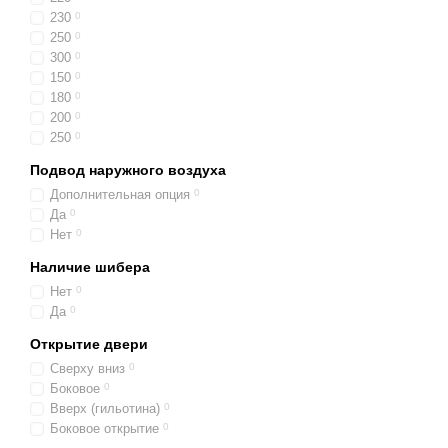
230
0
250
0
300
0
150
0
180
0
200
0
250
0
Подвод наружного воздуха
Дополнительная опция
0
Да
0
Нет
0
Наличие шибера
Нет
0
Да
0
Открытие двери
Сверху вниз
0
Боковое
0
Вверх (гильотина)
0
Боковое открытие
0