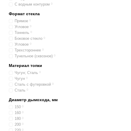
Изюминка интерьера.
С водным контуром
0
подчеркнуть совреме
Формат стекла
Особенности констр
Прямое
0
Угловое
0
Для изготовления подобн
Тоннель
0
мм. Производители созда
Боковое стекло
0
формате 2D или 3D. Что
Угловое
0
методом MAG.
Трехстороннее
0
Тунельное (сквозное)
0
Экологичность
Материал топки
Представленные в нашем
Чугун; Сталь
0
Например, оборудование 
Чугун
0
выбрасывают в атмосферу
Сталь с футеровкой
0
воздухозаборника, подве
Сталь
0
Безопасность
Диаметр дымохода, мм
Сегодня на нашем сайте
150
0
Она обеспечивается высо
160
0
плотность ее воплощения
180
0
Способствует безопаснос
200
0
220
0