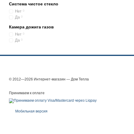
Система чистое стекло
Эффективность
Нет
0
Она обеспечивается за с
Да
0
интенсивности горения с
Камера дожига газов
бетонного шамота препят
помещения.
Нет
0
Да
0
Рекомендуем вам в нашем
том, что гарантия на аг
© 2012—2026 Интернет-магазин — Дом Тепла
Принимаем к оплате
Мобильная версия