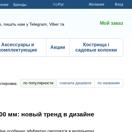
Укр
Рус
Желания
Вход
шение
Бренды
Мой заказ
, пишіть нам у Telegram, Viber та
Аксессуары и
Кострища і
Акции
комплектующие
садовые колонки
по популярности
сначала дешевле
по названию
ртировка:
00 мм: новый тренд в дизайне
ни особенно эффектно смотрятся в интерьерах,