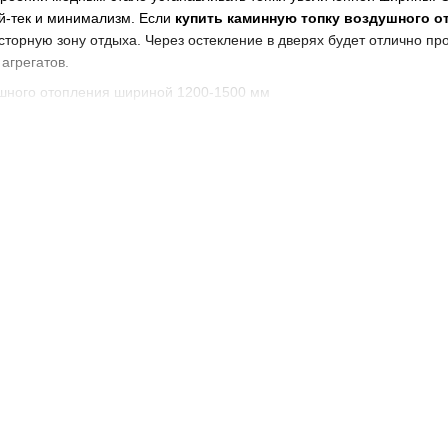
й-тек и минимализм. Если
купить каминную топку воздушного о
торную зону отдыха. Через остекление в дверях будет отлично про
агрегатов.
ностями конструкции отличаются широко
пления 1200-1500 мм?
силенной герметичностью и прочностью, учитывая их широкий форм
 дверей, используется система вертикального подъема, то есть гил
 каталогов современных производителей имеют систему подвода в
х в основном составляет 200 мм.
ства широкоформатных топок
высоким уровнем КПД, превышающим 80%. Широкий формат обесп
амени. Его хорошо видно с любого ракурса через большую стеклок
, то есть
туннельным
.
 особенно выгодно на даче. Камин за несколько минут обогреет в
ерез широкое стекло.