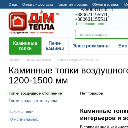
Перейти к основному контенту
О нас
Оплата и доставка
Гарантия и сервис
Обмен и возврат
М
+380681153511,
+380671155511,
+380631155511
Перезвонить вам?
Каминные
Печи-
Электрокамины
Био
топки
камины
Главная
Каминные топки
Топки воздушное отопление
Каминные топки воздушног
1200-1500 мм
Топки воздушное отопление
Нет товаров
Топки с водным контуром
Каминные топки
Ширина топки:
интерьеров и э
Очистить фильтр
В современном каминост