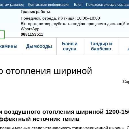
онтаж каминов
Контактная информация
Блог
Пользовательское согла
График работы:
Понеділок, середа, п'ятниця: 10:00–18:00
Вівторок, четвер, субота та неділя працюємо дистанційно
WhatsApp
0681153511
Баня и
Тандыр и
камины
Дымоходы
сауна
барбекю
о отопления шириной
Со
 воздушного отопления шириной 1200-15
ффектный источник тепла
роении модным стало устанавливать топки увеличенной ширины. О