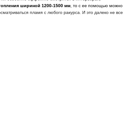
топления шириной 1200-1500 мм
, то с ее помощью можно
сматриваться пламя с любого ракурса. И это далеко не все
форматные каминные топки
ат. Для того, чтобы обеспечить легкость, комфортность и
ьотина. Кроме того,
каминные топки воздушного отопления
оздуха извне с диаметром патрубка 125 мм. А диаметр
ечивает:
ерамическую уставку в дверях. Формат стекла может быть
оздух даже после большого перерыва в отоплении. Ведь тепло