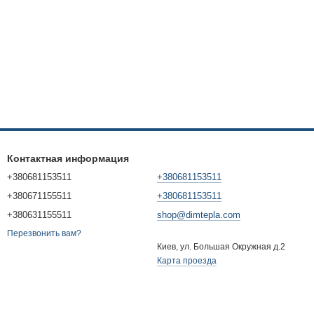
слонки для поступления воздуха и возможности регулирования
равление процессом сгорания топлива. Футеровка из
ию тепла и его более длительной отдаче в атмосферу
-1500 мм. Цены на них у нас вполне доступные. И это при
от одного года.
Контактная информация
+380681153511
+380681153511
+380671155511
+380681153511
+380631155511
shop@dimtepla.com
Перезвонить вам?
Киев, ул. Большая Окружная д.2
Карта проезда