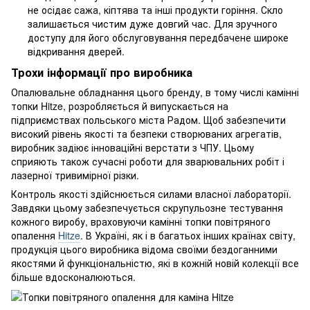
не осідає сажа, кіптява та інші продукти горіння. Скло
залишається чистим дуже довгий час. Для зручного
доступу для його обслуговування передбачене широке
відкривання дверей.
Трохи інформації про виробника
Опалювальне обладнання цього бренду, в тому числі камінні
топки Hitze, розробляється й випускається на
підприємствах польського міста Радом. Щоб забезпечити
високий рівень якості та безпеки створюваних агрегатів,
виробник задіює інноваційні верстати з ЧПУ. Цьому
сприяють також сучасні роботи для зварювальних робіт і
лазерної тривимірної різки.
Контроль якості здійснюється силами власної лабораторії.
Завдяки цьому забезпечується скрупульозне тестування
кожного виробу, враховуючи камінні топки повітряного
опалення
Hitze
. В Україні, як і в багатьох інших країнах світу,
продукція цього виробника відома своїми бездоганними
якостями й функціональністю, які в кожній новій колекції все
більше вдосконалюються.