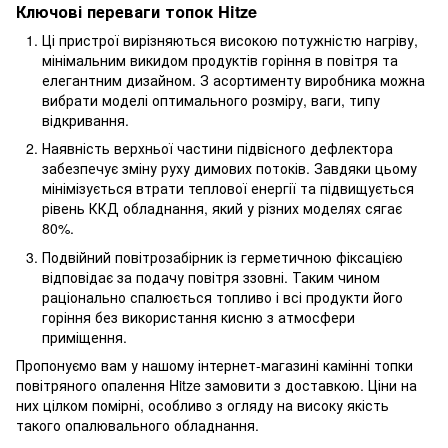
Ключові переваги топок Hitze
Ці пристрої вирізняються високою потужністю нагріву,
мінімальним викидом продуктів горіння в повітря та
елегантним дизайном. З асортименту виробника можна
вибрати моделі оптимального розміру, ваги, типу
відкривання.
Наявність верхньої частини підвісного дефлектора
забезпечує зміну руху димових потоків. Завдяки цьому
мінімізується втрати теплової енергії та підвищується
рівень ККД обладнання, який у різних моделях сягає
80%.
Подвійний повітрозабірник із герметичною фіксацією
відповідає за подачу повітря ззовні. Таким чином
раціонально спалюється топливо і всі продукти його
горіння без використання кисню з атмосфери
приміщення.
Пропонуємо вам у нашому інтернет-магазині камінні топки
повітряного опалення Hitze замовити з доставкою. Ціни на
них цілком помірні, особливо з огляду на високу якість
такого опалювального обладнання.