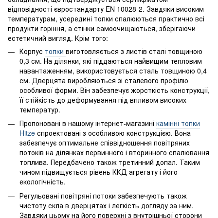
відповідності євростандарту EN 10028-2. Завдяки високим
температурам, усередині топки спалюються практично всі
продукти горіння, а стінки самоочищаються, зберігаючи
естетичний вигляд. Крім того:
Корпус
топки
виготовляється з листів сталі товщиною
0,3 см. На ділянки, які піддаються найвищим тепловим
навантаженням, використовується сталь товщиною 0,4
см. Дверцята виробляються зі сталевого профілю
особливої форми. Він забезпечує жорсткість конструкції,
її стійкість до деформування під впливом високих
температур.
Пропоновані в нашому інтернет-магазині
камінні топки
Hitze
спроектовані з особливою конструкцією. Вона
забезпечує оптимальне співвідношення повітряних
потоків на ділянках первинного і вторинного спалювання
топлива. Передбачено також третинний допал. Таким
чином підвищується рівень ККД агрегату і його
екологічність.
Регульовані повітряні потоки забезпечують також
чистоту скла в дверцятах і легкість догляду за ним.
Завдяки цьому на його поверхні з внутрішньої сторони