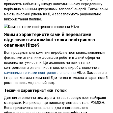
приносить найменшу шкоду навколишньому середовищу
порівняно з іншими джерелами теплової енергії. Також вони
мають високий рівень ККД й забезпечують раціональне
використання палива.
Якими характеристиками й перевагами
відрізняються камінні топки повітряного
опалення Hitze?
Вся продукція цієї компанії виробляється кваліфікованими
фахівцями зі значним досвідом роботи в даній сфері на
власних потужностях. Це дозволяє на всіх етапах
контролювати рівень якості кожного виробу, включно з
камінними топками повітряного опалення
Hitze. Замовити в
інтернет-магазині компанії Дім тепла їх можна з гарантією 5
років на весь модельний ряд.
Технічні характеристики топок
Для виготовлення цих агрегатів застосовуються найкращі
матеріали. Наприклад, це високовуглецева сталь P265GH.
Вона призначена спеціально для опалювального
обладнання, що підтверджується сертифікатом