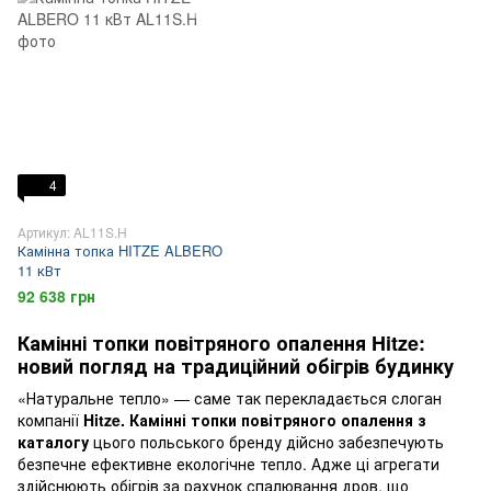
4
Артикул: AL11S.H
Камінна топка HITZE ALBERO
11 кВт
92 638 грн
Камінні топки повітряного опалення Hitze:
новий погляд на традиційний обігрів будинку
«Натуральне тепло» — саме так перекладається слоган
компанії
Hitze. Камінні топки повітряного опалення з
каталогу
цього польського бренду дійсно забезпечують
безпечне ефективне екологічне тепло. Адже ці агрегати
здійснюють обігрів за рахунок спалювання дров, що