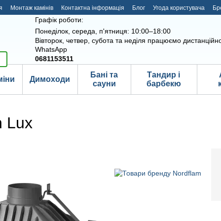
я
Монтаж камінів
Контактна інформація
Блог
Угода користувача
Бр
Графік роботи:
Понеділок, середа, п'ятниця: 10:00–18:00
Вівторок, четвер, субота та неділя працюємо дистанційно
WhatsApp
0681153511
Бані та
Тандир і
міни
Димоходи
сауни
барбекю
n Lux