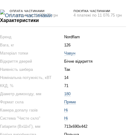
ОПЛАТА ЧАСТИНАМИ
ПОКУПКА ЧАСТИНАМИ
4 платежі по 11 076.75 грн
4 платежі по 11 076.75 грн
Характеристики
Бренд
Nordflam
Вага, кг
126
Матеріал топки
Чавун
Відкриття дверей
Бічне відкриття
Наявність шибера
Так
Номінальна потужність, кВТ
14
ККД, %
71
Діаметр димоходу, мм
180
Формат скла
Пряме
Камера допалу газів
Ні
Система "Чисте cкло"
Ні
Габарити (ВхШхГ), мм
713х690х442
Країна виробництва
Польща