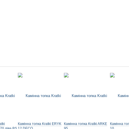
tki
Камінна топка Kratki ERYK
Камінна топка Kratki ARKE
Камінна топ
70 ліва BS
12 DECO
95
10