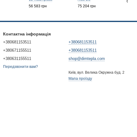
61 99
56 583 грн
75 204 грн
Контактна інформація
+380681153511
+380681153511
+380671155511
+380681153511
+380631155511
shop@dimtepla.com
Передзвонити вам?
Київ, вул. Велика Окружна буд. 2
Мапа проїзду