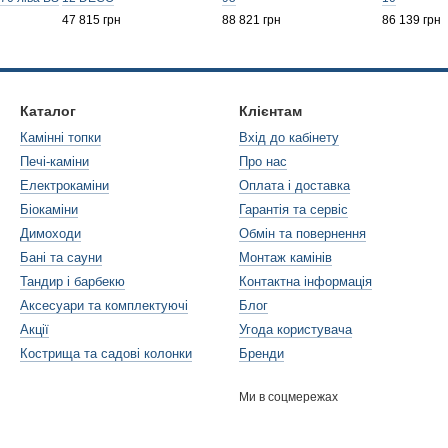
47 815 грн
88 821 грн
86 139 грн
Каталог
Клієнтам
Камінні топки
Вхід до кабінету
Печі-каміни
Про нас
Електрокаміни
Оплата і доставка
Біокаміни
Гарантія та сервіс
Димоходи
Обмін та повернення
Бані та сауни
Монтаж камінів
Тандир і барбекю
Контактна інформація
Аксесуари та комплектуючі
Блог
Акції
Угода користувача
Кострища та садові колонки
Бренди
Ми в соцмережах