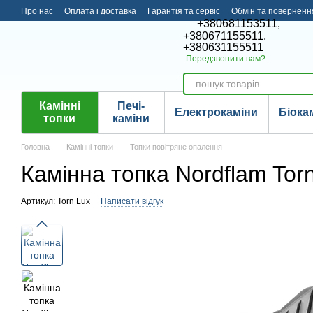
Перейти до основного контенту
Про нас
Оплата і доставка
Гарантія та сервіс
Обмін та поверненн
+380681153511,
+380671155511,
+380631155511
Передзвонити вам?
Камінні
Печі-
Електрокаміни
Біока
топки
каміни
Головна
Камінні топки
Топки повітряне опалення
Камінна топка Nordflam Tor
Артикул: Torn Lux
Написати відгук