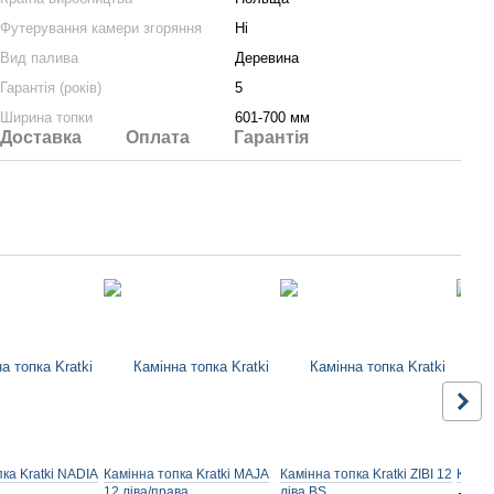
Футерування камери згоряння
Ні
Вид палива
Деревина
Гарантія (років)
5
Ширина топки
601-700 мм
Доставка
Оплата
Гарантія
ка Kratki NADIA
Камінна топка Kratki MAJA
Камінна топка Kratki ZIBI 12
Камінн
12 ліва/права
ліва BS