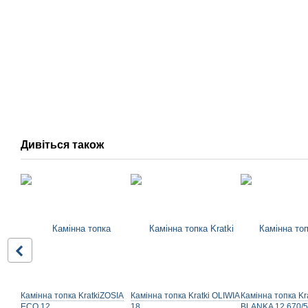
Дивіться також
Камінна топка KratkiZOSIA
Камінна топка Kratki OLIWIA
Камінна топка Kra
ECO 12
18
BLANKA 12 670/5