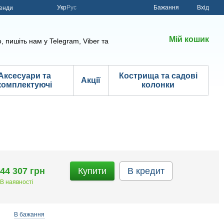
Укр
Рус
Бажання
Вхід
енди
Мій кошик
, пишіть нам у Telegram, Viber та
Аксесуари та
Кострища та садові
Акції
комплектуючі
колонки
44 307 грн
Купити
В кредит
В наявності
В бажання