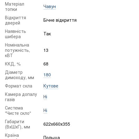
Матеріал
Чавун
топки
Відкриття
Бічне відкриття
дверей
Наявність
Так
шибера
Номінальна
потужність,
13
кВТ
ККД, %
68
Діаметр
180
димоходу, мм
Формат скла
Кутове
Камера допалу
Ні
газів
Система
Ні
"Чисте cкло"
Габарити
622х660х355
(ВхШхГ), мм
Країна
Польща