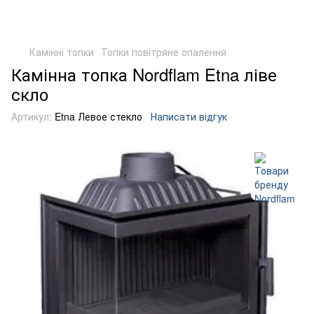
Камінні топки
Топки повітряне опалення
Камінна топка Nordflam Etna ліве
скло
Артикул:
Etna Левое стекло
Написати відгук