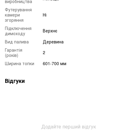
виробництва
Футерування
камери
Ні
згоряння
Підключення
Верхнє
димоходу
Вид палива
Деревина
Гарантія
2
(років)
Ширина топки
601-700 мм
Відгуки
Додайте перший відгук