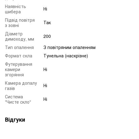
Наявність
Ні
шибера
Підвід повітря
Так
з зовні
Діаметр
200
димоходу, мм
Тип опалення
З повітряним опаленням
Формат скла
Тунельна (наскрізне)
Футерування
камери
Ні
згоряння
Камера допалу
Ні
газів
Система
Ні
"Чисте cкло"
Відгуки