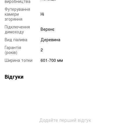
виробництва
Футерування
камери
Ні
згоряння
Підключення
Верхнє
димоходу
Вид палива
Деревина
Гарантія
2
(років)
Ширина топки
601-700 мм
Відгуки
Додайте перший відгук