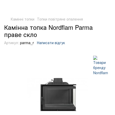
Камінні топки
Топки повітряне опалення
Камінна топка Nordflam Parma
праве скло
Артикул:
parma_r
Написати відгук