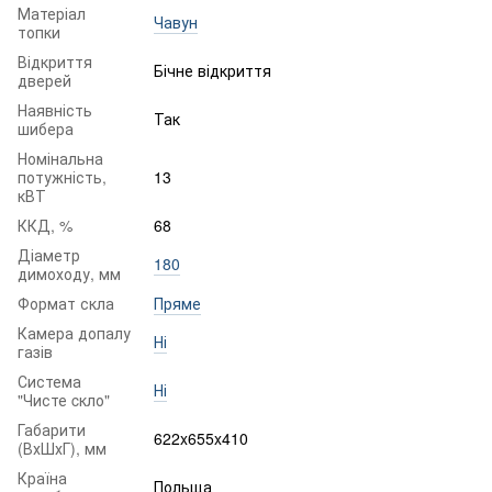
Матеріал
Чавун
топки
Відкриття
Бічне відкриття
дверей
Наявність
Так
шибера
Номінальна
потужність,
13
кВТ
ККД, %
68
Діаметр
180
димоходу, мм
Формат скла
Пряме
Камера допалу
Ні
газів
Система
Ні
"Чисте cкло"
Габарити
622x655x410
(ВхШхГ), мм
Країна
Польща