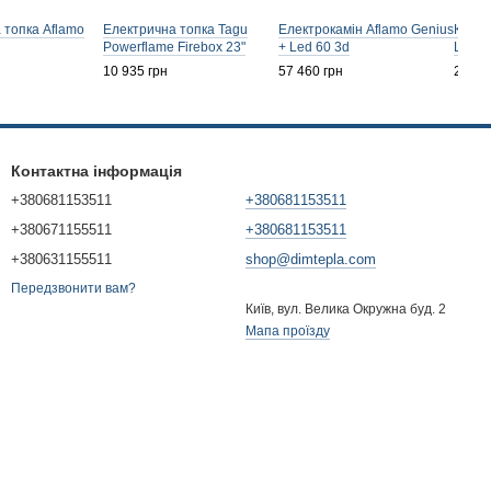
 топка Aflamo
Електрична топка Tagu
Електрокамін Aflamo Genius
Камін
Powerflame Firebox 23"
+ Led 60 3d
Larse
10 935 грн
57 460 грн
21 61
Контактна інформація
+380681153511
+380681153511
+380671155511
+380681153511
+380631155511
shop@dimtepla.com
Передзвонити вам?
Київ, вул. Велика Окружна буд. 2
Мапа проїзду