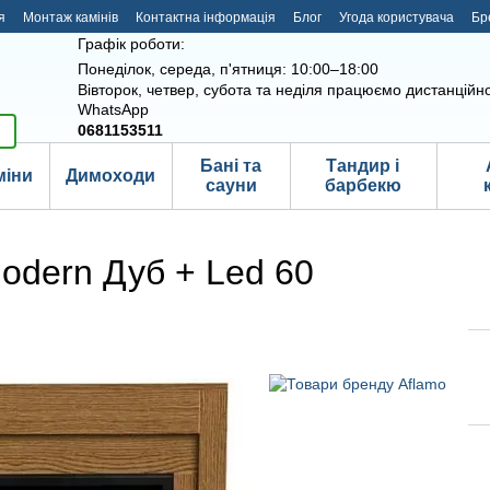
я
Монтаж камінів
Контактна інформація
Блог
Угода користувача
Бр
Графік роботи:
Понеділок, середа, п'ятниця: 10:00–18:00
Вівторок, четвер, субота та неділя працюємо дистанційно
WhatsApp
0681153511
Бані та
Тандир і
міни
Димоходи
сауни
барбекю
odern Дуб + Led 60