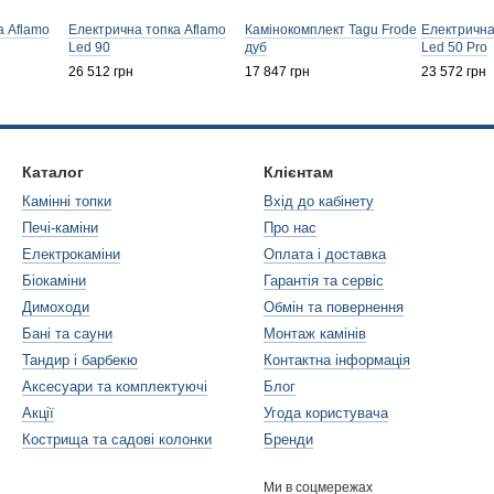
а Aflamo
Електрична топка Aflamo
Камінокомплект Tagu Frode
Електрична
Led 90
дуб
Led 50 Pro
26 512 грн
17 847 грн
23 572 грн
Каталог
Клієнтам
Камінні топки
Вхід до кабінету
Печі-каміни
Про нас
Електрокаміни
Оплата і доставка
Біокаміни
Гарантія та сервіс
Димоходи
Обмін та повернення
Бані та сауни
Монтаж камінів
Тандир і барбекю
Контактна інформація
Аксесуари та комплектуючі
Блог
Акції
Угода користувача
Кострища та садові колонки
Бренди
Ми в соцмережах