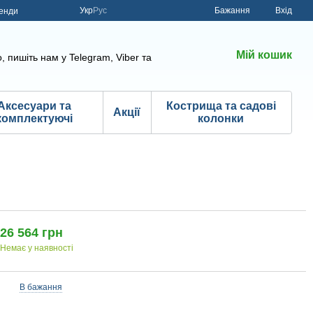
Укр
Рус
Бажання
Вхід
енди
Мій кошик
, пишіть нам у Telegram, Viber та
Аксесуари та
Кострища та садові
Акції
комплектуючі
колонки
26 564 грн
Немає у наявності
В бажання