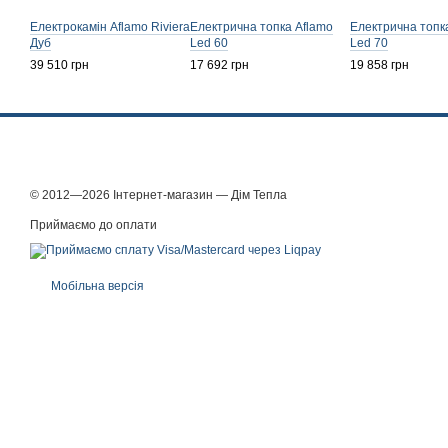
Електрокамін Aflamo Riviera
Електрична топка Aflamo
Електрична топк
Дуб
Led 60
Led 70
39 510 грн
17 692 грн
19 858 грн
© 2012—2026 Інтернет-магазин — Дім Тепла
Приймаємо до оплати
Мобільна версія