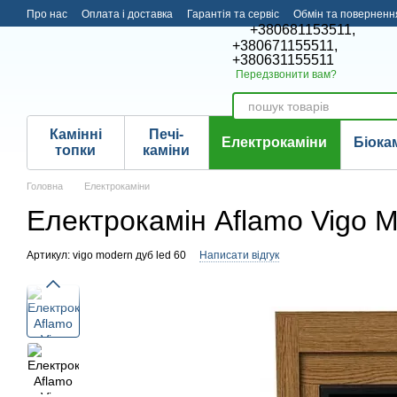
Перейти до основного контенту
Про нас
Оплата і доставка
Гарантія та сервіс
Обмін та поверненн
+380681153511,
+380671155511,
+380631155511
Передзвонити вам?
Камінні
Печі-
Електрокаміни
Біока
топки
каміни
Головна
Електрокаміни
Електрокамін Aflamo Vigo M
Артикул: vigo modern дуб led 60
Написати відгук