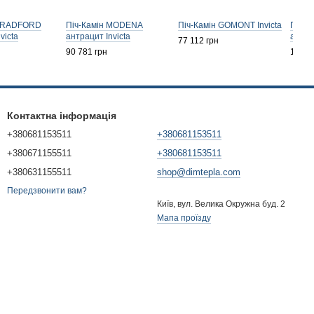
 BRADFORD
Піч-Камін MODENA
Піч-Камін GOMONT Invicta
Піч-К
victa
антрацит Invicta
antrac
77 112 грн
90 781 грн
124 8
Контактна інформація
+380681153511
+380681153511
+380671155511
+380681153511
+380631155511
shop@dimtepla.com
Передзвонити вам?
Київ, вул. Велика Окружна буд. 2
Мапа проїзду