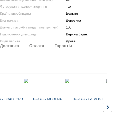
Футерування камери згоряння
Так
Країна виробництва
Бельгія
Вид палива
Деревина
Діаметр патрубка подачі повітря (мм)
100
Підключення димоходу
Верхнє/Заднє
Види палива
Дрова
Доставка
Оплата
Гарантія