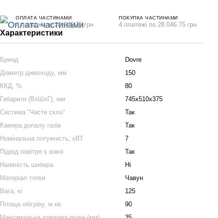
ОПЛАТА ЧАСТИНАМИ
ПОКУПКА ЧАСТИНАМИ
4 платежі по 28 046.75 грн
4 платежі по 28 046.75 грн
Характеристики
Бренд
Dovre
Діаметр димоходу, мм
150
ККД, %
80
Габарити (ВхШхГ), мм
745х510х375
Система "Чисте cкло"
Так
Камера допалу газів
Так
Номінальна потужність, кВТ
7
Підвід повітря з зовні
Так
Наявність шибера
Ні
Матеріал топки
Чавун
Вага, кг
125
Площа обігріву, м.кв.
90
Максимальна довжина полін (мм)
35