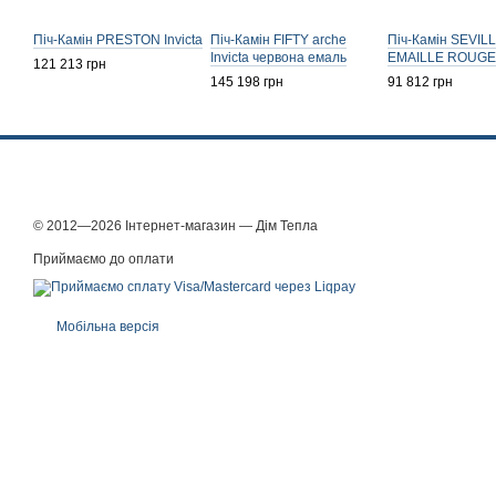
Піч-Камін PRESTON Invicta
Піч-Камін FIFTY arche
Піч-Камін SEVILL
Invicta червона емаль
EMAILLE ROUGE I
121 213 грн
145 198 грн
91 812 грн
© 2012—2026 Інтернет-магазин — Дім Тепла
Приймаємо до оплати
Мобільна версія