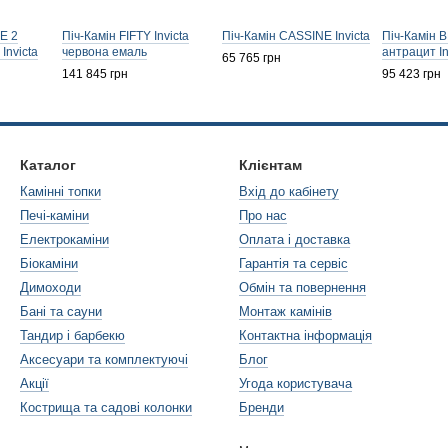
E 2
Піч-Камін FIFTY Invicta
Піч-Камін CASSINE Invicta
Піч-Камін
nvicta
червона емаль
антрацит In
65 765 грн
141 845 грн
95 423 грн
Каталог
Клієнтам
Камінні топки
Вхід до кабінету
Печі-каміни
Про нас
Електрокаміни
Оплата і доставка
Біокаміни
Гарантія та сервіс
Димоходи
Обмін та повернення
Бані та сауни
Монтаж камінів
Тандир і барбекю
Контактна інформація
Аксесуари та комплектуючі
Блог
Акції
Угода користувача
Кострища та садові колонки
Бренди