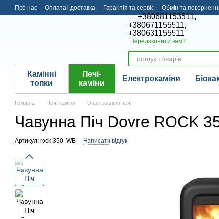
Перейти до основного контенту
Про нас
Оплата і доставка
Гарантія та сервіс
Обмін та поверненн
+380681153511,
+380671155511,
+380631155511
Передзвонити вам?
Камінні
Печі-
Електрокаміни
Біока
топки
каміни
Головна
Печі-каміни
Опалювальні печі
Чавунна Піч Dovre ROCK 3
Артикул: rock 350_WB
Написати відгук