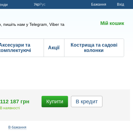
Укр
Рус
Бажання
Вхід
енди
Мій кошик
, пишіть нам у Telegram, Viber та
Аксесуари та
Кострища та садові
Акції
комплектуючі
колонки
112 187 грн
Купити
В кредит
В наявності
В бажання