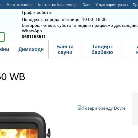
я
Монтаж камінів
Контактна інформація
Блог
Угода користувача
Бр
Графік роботи:
Понеділок, середа, п'ятниця: 10:00–18:00
Вівторок, четвер, субота та неділя працюємо дистанційно
WhatsApp
0681153511
Бані та
Тандир і
міни
Димоходи
сауни
барбекю
50 WB