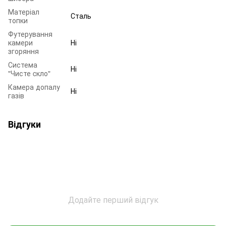
Матеріал
Сталь
топки
Футерування
камери
Ні
згоряння
Система
Ні
"Чисте cкло"
Камера допалу
Ні
газів
Відгуки
Додайте перший відгук