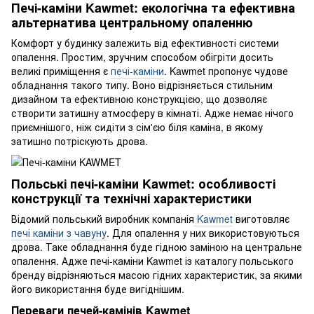
Печі-каміни Kawmet: екологічна та ефективна
альтернатива центральному опаленню
Комфорт у будинку залежить від ефективності системи
опалення. Простим, зручним способом обігріти досить
великі приміщення є
печі-каміни
. Kawmet пропонує чудове
обладнання такого типу. Воно відрізняється стильним
дизайном та ефективною конструкцією, що дозволяє
створити затишну атмосферу в кімнаті. Адже немає нічого
приємнішого, ніж сидіти з сім'єю біля каміна, в якому
затишно потріскують дрова.
Польські печі-каміни Kawmet: особливості
конструкції та технічні характеристики
Відомий польський виробник компанія
Kawmet
виготовляє
печі каміни з чавуну
. Для опалення у них використовуються
дрова. Таке обладнання буде гідною заміною на центральне
опалення. Адже печі-каміни Kawmet із каталогу польського
бренду відрізняються масою гідних характеристик, за якими
його використання буде вигіднішим.
Переваги печей-камінів Kawmet