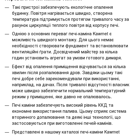
Такі пристрої забезпечують екологічне опалення
будинку. Повітря нагрівається швидко, створена
температура підтримується протягом тривалого часу за
рахунок циркуляції теплого повітря від корпусу печі.
Однією з основних переваг печі-каміна Kawmet є
можливість швидкого монтажу. Для цього немає
необхідності створювати фундамент та встановлювати
вентиляційні ґрати. Досвідчений майстер за кілька
годин установить агрегат за умови готового димаря.
Ефект від опалення приміщення відчувається за кілька
хвилин після розпалювання дров. Завдяки цьому такі
печі добре себе зарекомендували при використанні,
наприклад, на дачах. Після тривалої відсутності власник
може швидко забезпечити нормальний температурний
режим у приміщенні, яке давно не опалювалось.
Печі каміни забезпечують високий рівень ККД та
економне використання палива. Цьому сприяє система
вторинного допалювання та деякі інші технології, що
застосовуються при виготовленні печей-камінів.
Представлені в нашому каталозі печі-каміни Kawmet