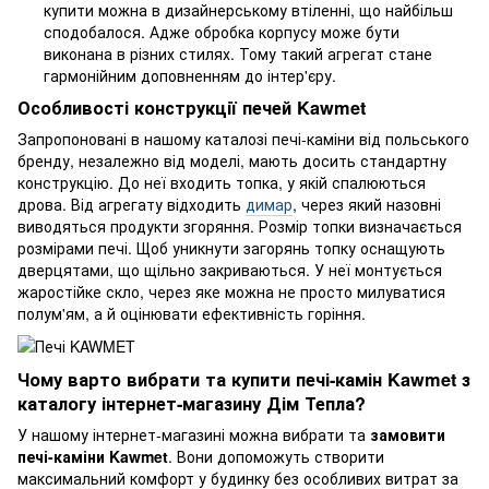
купити можна в дизайнерському втіленні, що найбільш
сподобалося. Адже обробка корпусу може бути
виконана в різних стилях. Тому такий агрегат стане
гармонійним доповненням до інтер'єру.
Особливості конструкції печей Kawmet
Запропоновані в нашому каталозі печі-каміни від польського
бренду, незалежно від моделі, мають досить стандартну
конструкцію. До неї входить топка, у якій спалюються
дрова. Від агрегату відходить
димар
, через який назовні
виводяться продукти згоряння. Розмір топки визначається
розмірами печі. Щоб уникнути загорянь топку оснащують
дверцятами, що щільно закриваються. У неї монтується
жаростійке скло, через яке можна не просто милуватися
полум'ям, а й оцінювати ефективність горіння.
Чому варто вибрати та купити печі-камін Kawmet з
каталогу інтернет-магазину Дім Тепла?
У нашому інтернет-магазині можна вибрати та
замовити
печі-каміни Kawmet
. Вони допоможуть створити
максимальний комфорт у будинку без особливих витрат за