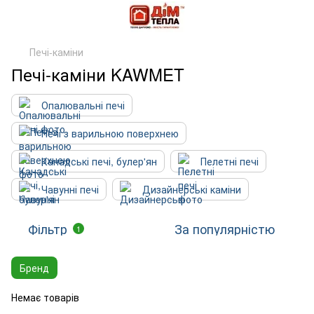
Печі-каміни
Печі-каміни KAWMET
Опалювальні печі
Печі з варильною поверхнею
Канадські печі, булер'ян
Пелетні печі
Чавунні печі
Дизайнерські каміни
Фільтр
За популярністю
1
Бренд
Немає товарів