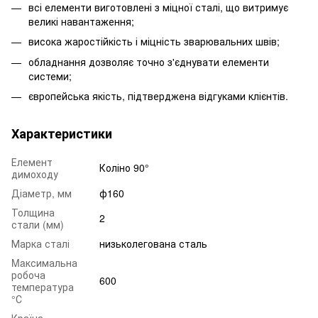
всі елементи виготовлені з міцної сталі, що витримує
великі навантаження;
висока жаростійкість і міцність зварювальних швів;
обладнання дозволяє точно з'єднувати елементи
системи;
європейська якість, підтверджена відгуками клієнтів.
Характеристики
Елемент
Коліно 90°
димоходу
Діаметр, мм
ф160
Толщина
2
стали (мм)
Марка сталі
низьколегована сталь
Maксимальна
робоча
600
температура
°С