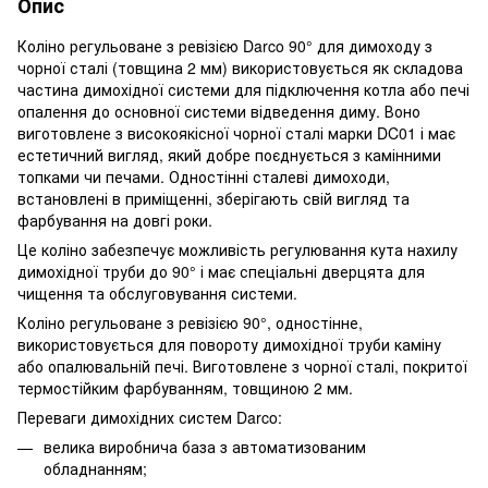
Опис
Коліно регульоване з ревізією Darco 90° для димоходу з
чорної сталі (товщина 2 мм) використовується як складова
частина димохідної системи для підключення котла або печі
опалення до основної системи відведення диму. Воно
виготовлене з високоякісної чорної сталі марки DC01 і має
естетичний вигляд, який добре поєднується з камінними
топками чи печами. Одностінні сталеві димоходи,
встановлені в приміщенні, зберігають свій вигляд та
фарбування на довгі роки.
Це коліно забезпечує можливість регулювання кута нахилу
димохідної труби до 90° і має спеціальні дверцята для
чищення та обслуговування системи.
Коліно регульоване з ревізією 90°, одностінне,
використовується для повороту димохідної труби каміну
або опалювальній печі. Виготовлене з чорної сталі, покритої
термостійким фарбуванням, товщиною 2 мм.
Переваги димохідних систем Darco:
велика виробнича база з автоматизованим
обладнанням;