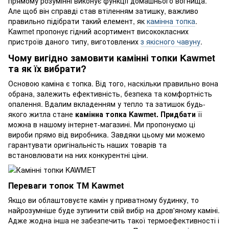
прямому розумінні виконує функції домашнього вогнища.
Але щоб він справді став втіленням затишку, важливо
правильно підібрати такий елемент, як
камінна топка
.
Kawmet пропонує гідний асортимент висококласних
пристроїв даного типу, виготовлених
з якісного чавуну
.
Чому вигідно замовити камінні топки Kawmet
та як їх вибрати?
Основою каміна є топка. Від того, наскільки правильно вона
обрана, залежить ефективність, безпека та комфортність
опалення. Вдалим вкладенням у тепло та затишок будь-
якого житла стане
камінна топка Kawmet. Придбати
її
можна в нашому інтернет-магазині. Ми пропонуємо ці
вироби прямо від виробника. Завдяки цьому ми можемо
гарантувати оригінальність наших товарів та
встановлювати на них конкурентні ціни.
Переваги топок ТМ Kawmet
Якщо ви облаштовуєте камін у приватному будинку, то
найрозумніше буде зупинити свій вибір на дров'яному каміні.
Адже жодна інша не забезпечить такої термоефективності і