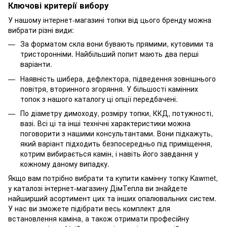
Ключові критерії вибору
У нашому інтернет-магазині топки від цього бренду можна
вибрати різні види:
За форматом скла вони бувають прямими, кутовими та
тристоронніми. Найбільший попит мають два перші
варіанти.
Наявність шибера, дефлектора, підведення зовнішнього
повітря, вторинного згоряння. У більшості камінних
топок з нашого каталогу ці опції передбачені.
По діаметру димоходу, розміру топки, ККД, потужності,
вазі. Всі ці та інші технічні характеристики можна
поговорити з нашими консультантами. Вони підкажуть,
який варіант підходить безпосередньо під приміщення,
котрим вибирається камін, і навіть його завдання у
кожному даному випадку.
Якщо вам потрібно вибрати та купити камінну топку Kawmet,
у каталозі інтернет-магазину ДімТепла ви знайдете
найширший асортимент цих та інших опалювальних систем.
У нас ви зможете підібрати весь комплект для
встановлення каміна, а також отримати професійну