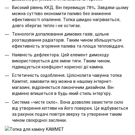
Високий рівень ККД. Він перевищує 78%. Завдяки цьому
можна суттєво економити паливо без зниження
ефективності опалення. Топка швидко нагрівається,
довго зберігає тепло і не остигає.
Технологія допалювання димових газів, щільне
розташування радіаторів. Таким чином збільшується
ефективність згоряння палива та площа тепловіддачі.
Наявність дефлектора. Цей елемент димоходу
використовується для зміни тяги. Таким чином,
підвищується коефіцієнт корисної дії каміна.
Естетичність оздоблення. Ціліснолита чавунна топка
Kawmet, замовити яку можна в нашому інтернет-
магазині, відрізняється лаконічним дизайном. Він
відмінно впишеться в будь-який стиль інтер'єру.
Система «чисте скло». Вона дозволяє захистити скло
від утворення кіптяви на його поверхні. Це відбувається
за рахунок подачі повітря зверху та утворення таким
чином своєрідної заслінки.