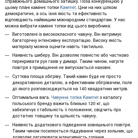
справжнього домашнього затишку. Поза конкуренцією у
цьому плані камінні топки
Kawmet
. Ціни на них цілком
демократичні, а ось їхня якість та ефективність
відповідають найвищим міжнародним стандартам. У нас
можна вибрати камінні топки від цього виробника:
Виготовлені із висококласного чавуну. Він витримує
багаторічну інтенсивну експлуатацію. Високу якість
матеріалу можна оцінити навіть тактильно.
Наявність шиберу. Він дозволяє повністю або частково
перекривати рух газів у димарі. Таким чином, нагріте
повітря з приміщення не випускається назовні.
Суттєва площа обігріву. Такий камін буде не просто
декоративною деталлю, а ефективним обігрівачем, поле
дії якого розповсюджується на 140 квадратних метрів.
Оптимальна вага.
Чавунна топка Kawmet
з каталогу
польського бренду важить близько 120 кг, що
забезпечує стабільність її положення, свідчить про
достатню товщину та щільність чавуну.
Наявність додаткового підведення зовнішнього повітря.
Таким чином посилюється піддування через зольник, що
дозволяє регулювати інтенсивність горіння.