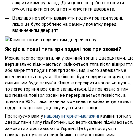
закрити камеру назад. Для цього потрібно вставити
ручку, підняти сітку, а потім опустити дверцята.
Важливо не забути ввімкнути подачу повітря ззовні,
якщо це було зроблено на самому початку перед
відчиненням дверцят.
Як діє в топці тяга при подачі повітря ззовні?
Можна поспостерігати, як у камінній топці з дверцятами, що
вертикально піднімаються, змінюється тяга після відкриття
або закриття подачі повітря зовні. Від цього залежатиме
інтенсивність полум'я. Що більше буде відкрита подача, то
сильнішим буде полум'я. Якщо ж перекрити канал «в нуль»,
то легке горіння все одно залишиться. Це пов'язано з тим,
що подача повітря ззовні не перекривається повністю, а
тільки на 95%. Така технічна можливість забезпечує захист
від детонації газів, що скупчуються в топці.
Пропонуємо вам у
нашому інтернет-магазині
камінні топки з
дверцятами типу гільйотини, що вертикально піднімаються,
замовити з доставкою по Україні. Це буде продукція
найкращих сучасних виробників з найдостойнішими