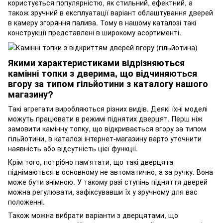
користується популярністю, як стильний, ефектний, а
також зручний в експлуатації варіант облаштування дверей
в камеру згоряння палива. Тому в нашому каталозі такі
конструкції представлені в широкому асортименті.
Якими характеристиками відрізняються
камінні топки з дверима, що відчиняються
вгору за типом гільйотини з каталогу нашого
магазину?
Такі агрегати виробляються різних видів. Деякі їхні моделі
можуть працювати в режимі піднятих дверцят. Перш ніж
замовити камінну топку, що відкривається вгору за типом
гільйотини, в каталозі інтернет-магазину варто уточнити
наявність або відсутність цієї функції.
Крім того, потрібно пам'ятати, що такі дверцята
піднімаються в основному не автоматично, а за ручку. Вона
може бути знімною. У такому разі ступінь підняття дверей
можна регулювати, зафіксувавши їх у зручному для вас
положенні.
Також можна вибрати варіанти з дверцятами, що