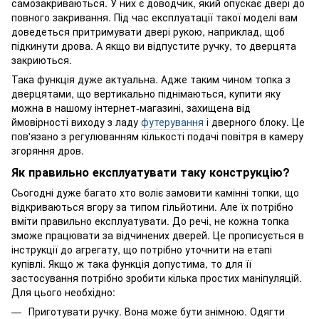
самозакриваються. У них є доводчик, який опускає двері до
повного закривання. Під час експлуатації такої моделі вам
доведеться притримувати двері рукою, наприклад, щоб
підкинути дрова. А якщо ви відпустите ручку, то дверцята
закриються.
Така функція дуже актуальна. Адже таким чином топка з
дверцятами, що вертикально піднімаються, купити яку
можна в нашому інтернет-магазині, захищена від
ймовірності виходу з ладу
футерування
і дверного блоку. Це
пов'язано з регулюванням кількості подачі повітря в камеру
згоряння дров.
Як правильно експлуатувати таку конструкцію?
Сьогодні дуже багато хто воліє замовити камінні топки, що
відкриваються вгору за типом гільйотини. Але їх потрібно
вміти правильно експлуатувати. До речі, не кожна топка
зможе працювати за відчинених дверей. Це прописується в
інструкції до агрегату, що потрібно уточнити на етапі
купівлі. Якщо ж така функція допустима, то для її
застосування потрібно зробити кілька простих маніпуляцій.
Для цього необхідно:
Приготувати ручку. Вона може бути знімною. Одягти