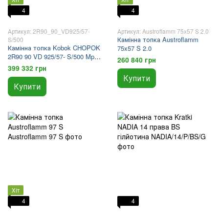
4
4
Артикул: 2R90_90_VD925/57-
Артикул: Austroflamm 75x57 S 2.0
Камінна топка Austroflamm
S/500
Камінна топка Kobok CHOPOK
75x57 S 2.0
2R90 90 VD 925/57- S/500 Mp2
260 840 грн
SO з шовкографією та
399 332 грн
рамкою
Купити
Купити
Хіт
4
4