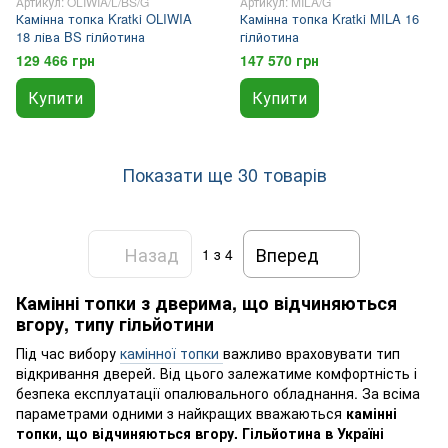
Артикул: OLIWIA/L/BS/G
Артикул: MILA/G
Камінна топка Kratki OLIWIA
Камінна топка Kratki MILA 16
18 ліва BS гілйотина
гілйотина
129 466 грн
147 570 грн
Купити
Купити
Показати ще 30 товарів
Назад
Вперед
1
з 4
Камінні топки з дверима, що відчиняються
вгору, типу гільйотини
Під час вибору
камінної топки
важливо враховувати тип
відкривання дверей. Від цього залежатиме комфортність і
безпека експлуатації опалювального обладнання. За всіма
параметрами одними з найкращих вважаються
камінні
топки, що відчиняються вгору. Гільйотина в Україні