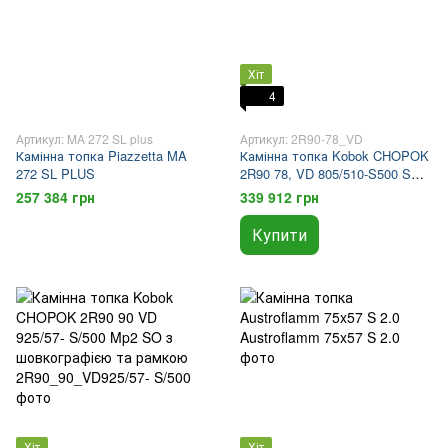
Хіт
4
Артикул: MA 272 SL plus
Артикул: 2R90-78_VD
Камінна топка Piazzetta MA
Камінна топка Kobok CHOPOK
272 SL PLUS
2R90 78, VD 805/510-S500 SO,
SM
257 384 грн
339 912 грн
Купити
Хіт
Хіт