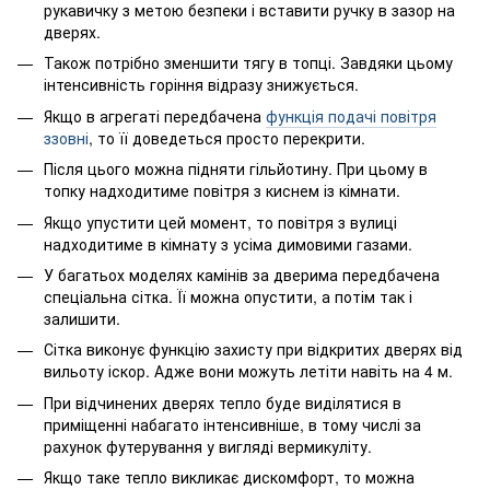
рукавичку з метою безпеки і вставити ручку в зазор на
дверях.
Також потрібно зменшити тягу в топці. Завдяки цьому
інтенсивність горіння відразу знижується.
Якщо в агрегаті передбачена
функція подачі повітря
ззовні
, то її доведеться просто перекрити.
Після цього можна підняти гільйотину. При цьому в
топку надходитиме повітря з киснем із кімнати.
Якщо упустити цей момент, то повітря з вулиці
надходитиме в кімнату з усіма димовими газами.
У багатьох моделях камінів за дверима передбачена
спеціальна сітка. Її можна опустити, а потім так і
залишити.
Сітка виконує функцію захисту при відкритих дверях від
вильоту іскор. Адже вони можуть летіти навіть на 4 м.
При відчинених дверях тепло буде виділятися в
приміщенні набагато інтенсивніше, в тому числі за
рахунок футерування у вигляді вермикуліту.
Якщо таке тепло викликає дискомфорт, то можна