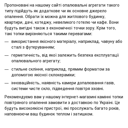
Пропоновані на нашому сайті опалювальні агрегати такого
типу підійдуть як додаткове чи як основне джерело
опалення. Обрати їх можна для житлового будинку,
квартири, дачі, котеджу, невеликого готелю чи кафе. Вони
будуть вигідні також з економічної точки зору. Крім того,
такі топки вирізняються такими перевагами:
використання якісного матеріалу, наприклад, чавуну або
сталі з футеруванням;
герметичність, від якої залежить безпека експлуатації
опалювального агрегату;
стильне скління, наприклад, прямим форматом за
допомогою якісної склокераміки;
інноваційність, наявність камери допалювання газів,
системи чисте скло, підведення повітря ззовні.
Рекомендуємо вам у нашому інтернет-магазині камінні топки
повітряного опалення замовити з доставкою по Україні. Це
будуть високоякісні пристрої, які прослужать багато років,
наповнюючи ваш будинок теплом і затишком.