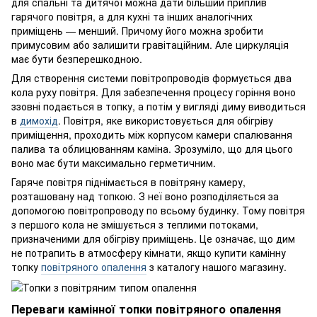
для спальні та дитячої можна дати більший приплив
гарячого повітря, а для кухні та інших аналогічних
приміщень — менший. Причому його можна зробити
примусовим або залишити гравітаційним. Але циркуляція
має бути безперешкодною.
Для створення системи повітропроводів формується два
кола руху повітря. Для забезпечення процесу горіння воно
ззовні подається в топку, а потім у вигляді диму виводиться
в
димохід
. Повітря, яке використовується для обігріву
приміщення, проходить між корпусом камери спалювання
палива та облицюванням каміна. Зрозуміло, що для цього
воно має бути максимально герметичним.
Гаряче повітря піднімається в повітряну камеру,
розташовану над топкою. З неї воно розподіляється за
допомогою повітропроводу по всьому будинку. Тому повітря
з першого кола не змішується з теплими потоками,
призначеними для обігріву приміщень. Це означає, що дим
не потрапить в атмосферу кімнати, якщо купити камінну
топку
повітряного опалення
з каталогу нашого магазину.
Переваги камінної топки повітряного опалення