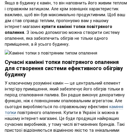
Якщо в будинку є камін, то він наповнить його живим теплом
і справжнім затишком. Але крім зовнішніх характеристик
важливо, щоб він був максимально продуктивним. Щоб ваш
дім став справді теплим, пропонуємо вам у нашому
інтернет-магазині
купити камінні топки повітряного
опалення
. З їхньою допомогою можна створити систему
опалення, яка забезпечить обігрів не тільки одного
приміщення, а й усього будинку.
Сучасні камінні топки повітряного опалення
для створення системи ефективного обігріву
будинку
У класичному розумінні камін — це центральний елемент
інтер'єру приміщення, який забезпечує його обігрів тільки в
період спалювання палива. Він радше виконує декоративну
функцію, ніж є повноцінним опалювальним агрегатом. Але
сьогодні виробляються по-справжньому ефективні
камінні
топки
повітряного опалення. Купити в Україні їх можна в
нашому інтернет-магазині. Це буде продукція найкращих
сучасних виробників, у тому числі вітчизняних брендів. Такі
пристрої відрізняються відмінною якістю та унікальними