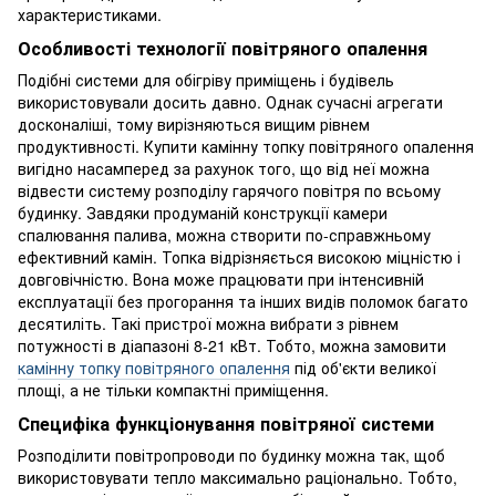
характеристиками.
Особливості технології повітряного опалення
Подібні системи для обігріву приміщень і будівель
використовували досить давно. Однак сучасні агрегати
досконаліші, тому вирізняються вищим рівнем
продуктивності. Купити камінну топку повітряного опалення
вигідно насамперед за рахунок того, що від неї можна
відвести систему розподілу гарячого повітря по всьому
будинку. Завдяки продуманій конструкції камери
спалювання палива, можна створити по-справжньому
ефективний камін. Топка відрізняється високою міцністю і
довговічністю. Вона може працювати при інтенсивній
експлуатації без прогорання та інших видів поломок багато
десятиліть. Такі пристрої можна вибрати з рівнем
потужності в діапазоні 8-21 кВт. Тобто, можна замовити
камінну топку повітряного опалення
під об'єкти великої
площі, а не тільки компактні приміщення.
Специфіка функціонування повітряної системи
Розподілити повітропроводи по будинку можна так, щоб
використовувати тепло максимально раціонально. Тобто,