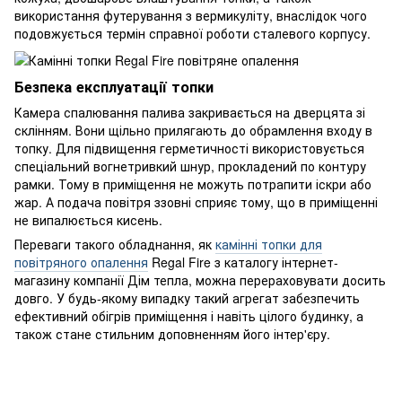
використання футерування з вермикуліту, внаслідок чого
подовжується термін справної роботи сталевого корпусу.
Безпека експлуатації топки
Камера спалювання палива закривається на дверцята зі
склінням. Вони щільно прилягають до обрамлення входу в
топку. Для підвищення герметичності використовується
спеціальний вогнетривкий шнур, прокладений по контуру
рамки. Тому в приміщення не можуть потрапити іскри або
жар. А подача повітря ззовні сприяє тому, що в приміщенні
не випалюється кисень.
Переваги такого обладнання, як
камінні топки для
повітряного опалення
Regal Fire з каталогу інтернет-
магазину компанії Дім тепла, можна перераховувати досить
довго. У будь-якому випадку такий агрегат забезпечить
ефективний обігрів приміщення і навіть цілого будинку, а
також стане стильним доповненням його інтер'єру.