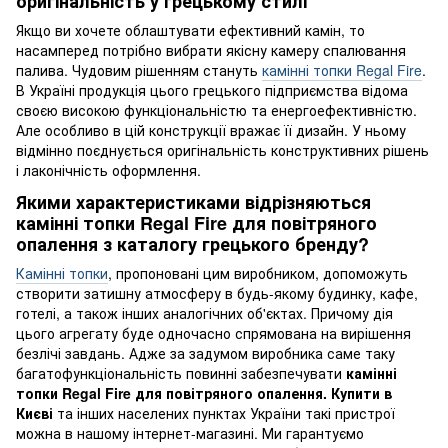
оригінальність у грецькому стилі
Якщо ви хочете облаштувати ефективний камін, то
насамперед потрібно вибрати якісну камеру спалювання
палива. Чудовим рішенням стануть
камінні топки Regal Fire
.
В Україні продукція цього грецького підприємства відома
своєю високою функціональністю та енергоефективністю.
Але особливо в цій конструкції вражає її дизайн. У ньому
відмінно поєднується оригінальність конструктивних рішень
і лаконічність оформлення.
Якими характеристиками відрізняються
камінні топки Regal Fire для повітряного
опалення з каталогу грецького бренду?
Камінні топки
, пропоновані цим виробником, допоможуть
створити затишну атмосферу в будь-якому будинку, кафе,
готелі, а також інших аналогічних об'єктах. Причому дія
цього агрегату буде одночасно спрямована на вирішення
безлічі завдань. Адже за задумом виробника саме таку
багатофункціональність повинні забезпечувати
камінні
топки Regal Fire для повітряного опалення. Купити в
Києві
та інших населених пунктах України такі пристрої
можна в нашому інтернет-магазині. Ми гарантуємо