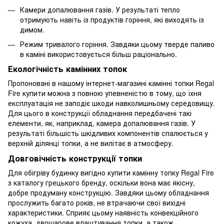
Камери допалювання газів. У результаті тепло
отримують навіть із продуктів горіння, які виходять із
димом.
Режим тривалого горіння. Завдяки цьому тверде паливо
в каміні використовується більш раціонально.
Екологічність камінних топок
Пропоновані в нашому інтернет-магазині камінні топки Regal
Fire купити можна з повною упевненістю в тому, що їхня
експлуатація не заподіє шкоди навколишньому середовищу.
Для цього в конструкції обладнання передбачені такі
елементи, як, наприклад, камера допалювання газів. У
результаті більшість шкідливих компонентів спалюється у
верхній ділянці топки, а не вилітає в атмосферу.
Довговічність конструкції топки
Для обігріву будинку вигідно купити камінну топку Regal Fire
з каталогу грецького бренду, оскільки вона має якісну,
добре продуману конструкцію. Завдяки цьому обладнання
прослужить багато років, не втрачаючи свої вихідні
характеристики. Сприяє цьому наявність конвекційного
кожуха, двошарове влаштування топки, а також