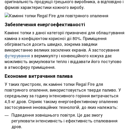
оригінальність продукції грецького виробника, а відповідно і
фірмові характеристики кожного виробу.
Забезпечення енергоефективності
Камінні топки з даної категорії призначені для облаштування
каміна з коефіцієнтом корисної дії 80%. Приміщення
обігрівається досить швидко, зокрема завдяки
використанню великих засклених екранів. А застосування
футерування
з вермикуліту і конвекційного кожуха дає
можливість акумулювати тепло і віддавати його поступово
в атмосферу приміщення.
Економне витрачання палива
У таких пристроях, як камінні топки Regal Fire для
повітряного опалення, використовується тверде паливо. У
середньому за годину інтенсивного горіння витрачається
4,5 кг дров. Сприяє такому енергоефективному опаленню
застосування інноваційних технологій, до яких належать:
Підведення зовнішнього повітря. Це дає змогу
регулювати інтенсивність і ефективність спалювання
дров.