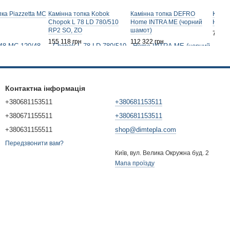
ка Piazzetta MC
Камінна топка Kobok
Камінна топка DEFRO
Камін
Chopok L 78 LD 780/510
Home INTRA ME (чорний
Home
RP2 SO, ZO
шамот)
72 77
155 118 грн
112 322 грн
Контактна інформація
+380681153511
+380681153511
+380671155511
+380681153511
+380631155511
shop@dimtepla.com
Передзвонити вам?
Київ, вул. Велика Окружна буд. 2
Мапа проїзду