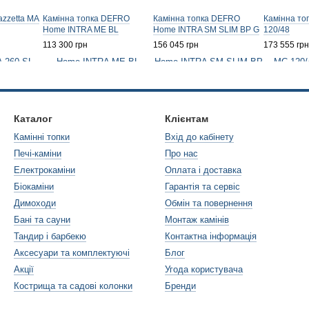
azzetta MA
Камінна топка DEFRO
Камінна топка DEFRO
Камінна топ
Home INTRA ME BL
Home INTRA SM SLIM BP G
120/48
113 300 грн
156 045 грн
173 555 грн
Каталог
Клієнтам
Камінні топки
Вхід до кабінету
Печі-каміни
Про нас
Електрокаміни
Оплата і доставка
Біокаміни
Гарантія та сервіс
Димоходи
Обмін та повернення
Бані та сауни
Монтаж камінів
Тандир і барбекю
Контактна інформація
Аксесуари та комплектуючі
Блог
Акції
Угода користувача
Кострища та садові колонки
Бренди