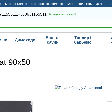
я
Монтаж камінів
Контактна інформація
Блог
Угода користувача
Бр
71155511,
+380631155511
Передзвонити вам?
Бані та
Тандир і
міни
Димоходи
сауни
барбекю
lat 90x50