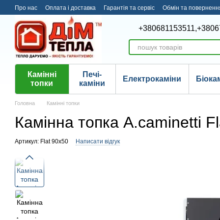
Перейти до основного контенту
Про нас
Оплата і доставка
Гарантія та сервіс
Обмін та поверненн
+380681153511,
+3806
Камінні
Печі-
Електрокаміни
Біока
топки
каміни
Головна
Камінні топки
Камінна топка A.caminetti F
Артикул: Flat 90x50
Написати відгук