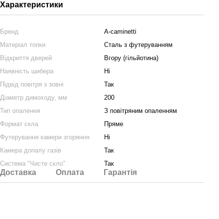
Характеристики
Бренд
A-caminetti
Матеріал топки
Сталь з футеруванням
Відкриття дверей
Вгору (гільйотина)
Наявність шибера
Ні
Підвід повітря з зовні
Так
Діаметр димоходу, мм
200
Тип опалення
З повітряним опаленням
Формат скла
Пряме
Футерування камери згоряння
Ні
Камера допалу газів
Так
Система "Чисте cкло"
Так
Доставка
Оплата
Гарантія