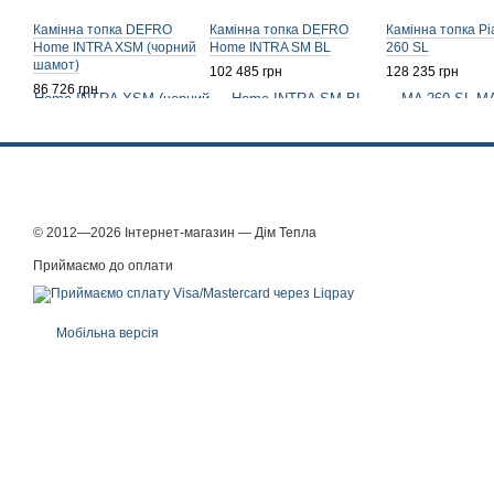
Камінна топка DEFRO
Камінна топка DEFRO
Камінна топка Pi
Home INTRA XSM (чорний
Home INTRA SM BL
260 SL
шамот)
102 485 грн
128 235 грн
86 726 грн
© 2012—2026 Інтернет-магазин — Дім Тепла
Приймаємо до оплати
Мобільна версія