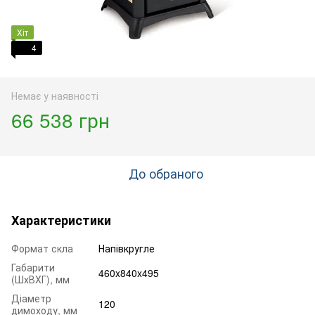
Хіт
4
Немає у наявності
66 538 грн
До обраного
Характеристики
Формат скла
Напівкругле
Габарити
460x840x495
(ШхВХГ), мм
Діаметр
120
димоходу, мм