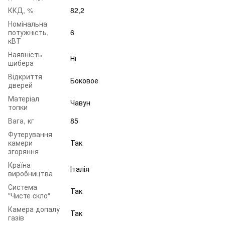
ККД, %
82,2
Номінальна
потужність,
6
кВТ
Наявність
Ні
шибера
Відкриття
Боковое
дверей
Матеріал
Чавун
топки
Вага, кг
85
Футерування
камери
Так
згоряння
Країна
Італія
виробництва
Система
Так
"Чисте cкло"
Камера допалу
Так
газів