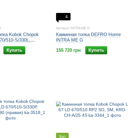
4
8
Артикул: INTRA ME G
опка Kobok Chopok
Каминная топка DEFRO Home
70/510-S/330L,
INTRA ME G
0 (левая)
Купить
155 720 грн
Купить
Хит