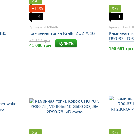
Хит
−11%
Хит
4
4
Артикул: ZUZIA/PF
Артикул: ka-351
180
Каминная топка Kratki ZUZIA 16
Каминная т
R90-67 LD 6
46 164 грн
Купить
RP2,KRO-R9
41 086 грн
190 691 грн
Хит
Хит