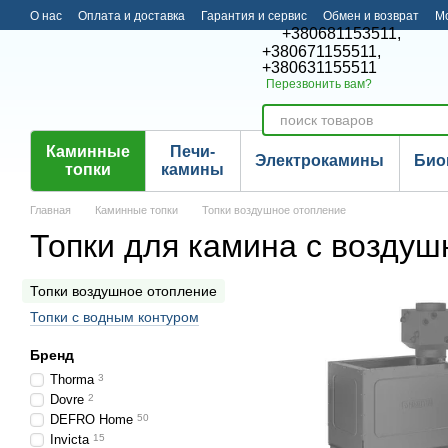
Перейти к основному контенту
О нас
Оплата и доставка
Гарантия и сервис
Обмен и возврат
М
+380681153511,
+380671155511,
+380631155511
Перезвонить вам?
Каминные
Печи-
Электрокамины
Био
топки
камины
Главная
Каминные топки
Топки воздушное отопление
Топки для камина с возду
Топки воздушное отопление
Топки с водным контуром
Бренд
Thorma
3
Dovre
2
DEFRO Home
50
Invicta
15