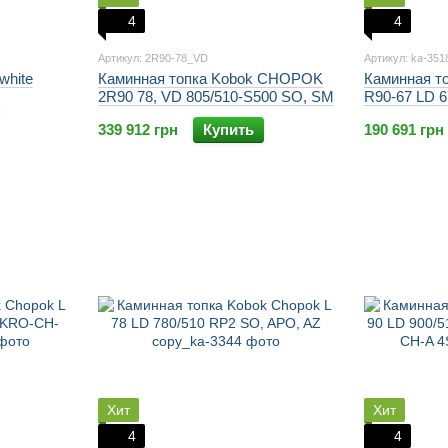
4
4
Артикул: 2R90-78_VD
Артикул: ka-351
white
Каминная топка Kobok CHOPOK
Каминная т
2R90 78, VD 805/510-S500 SO, SM
R90-67 LD 6
RP2,KRO-R9
339 912 грн
Купить
190 691 грн
Хит
Хит
4
4