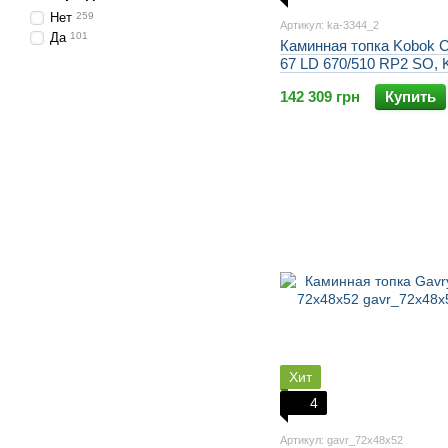
Нет
259
Артикул: ka-3344_2
Да
101
Каминная топка Kobok 
67 LD 670/510 RP2 SO,
A/25 4S
142 309 грн
Купить
Хит
4
Артикул: gavr_72x48x52