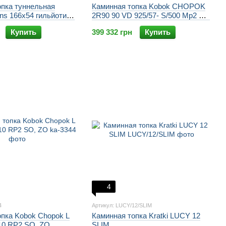
опка туннельная
Каминная топка Kobok CHOPOK
ns 166x54 гильйотина
2R90 90 VD 925/57- S/500 Mp2 SO
от 4 см и двойное
с шелкографией и рамкой
Купить
399 332 грн
Купить
4
4
Артикул: LUCY/12/SLIM
опка Kobok Chopok L
Каминная топка Kratki LUCY 12
10 RP2 SO, ZO
SLIM