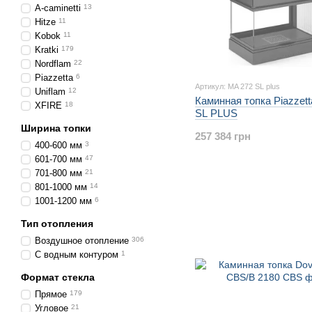
A-caminetti
13
Hitze
11
Kobok
11
Kratki
179
Nordflam
22
Piazzetta
6
Артикул: MA 272 SL plus
Uniflam
12
Каминная топка Piazzet
XFIRE
18
SL PLUS
Ширина топки
257 384 грн
400-600 мм
3
601-700 мм
47
701-800 мм
21
801-1000 мм
14
1001-1200 мм
6
Тип отопления
Воздушное отопление
306
С водным контуром
1
Формат стекла
Прямое
179
Угловое
21