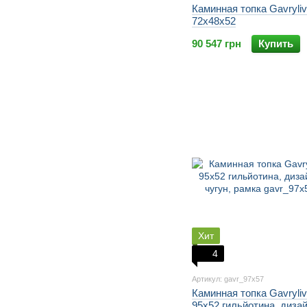
Каминная топка Gavryli
72x48x52
90 547 грн
Купить
Хит
4
Артикул: gavr_97х57
Каминная топка Gavryli
95x52 гильйотина, диза