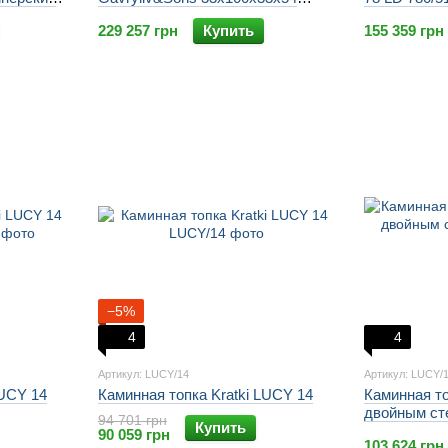
гильйотина, дизайнерский чугун,
229 257 грн
Купить
155 359 грн
рамка,
−5%
4
4
Артикул: LUCY/14
Артикул: LUCY/
LUCY 14
Каминная топка Kratki LUCY 14
Каминная то
двойным ст
94 701 грн
Купить
90 059 грн
103 624 грн