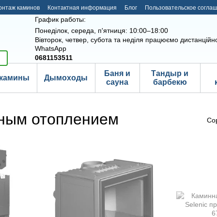
онтаж каминов
Контактная информация
Блог
Пользовательское согла
График работы:
Понеділок, середа, п'ятниця: 10:00–18:00
Вівторок, четвер, субота та неділя працюємо дистанційно
WhatsApp
0681153511
Баня и
Тандыр и
камины
Дымоходы
сауна
барбекю
шным отоплением
Со