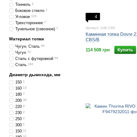
Тоннель
2
Боковое стекло
1
4
Угловое
123
Трехстороннее
7
Артикул: 2180 CBS
Тунельное (сквозное)
7
Каминная топка Dovre 2
Материал топки
CBS/B
Чугун; Сталь
40
114 508 грн
Купить
Чугун
72
Сталь с футеровкой
54
Сталь
182
Диаметр дымохода, мм
150
1
160
13
180
7
200
30
220
4
230
2
250
2
300
1
150
11
37