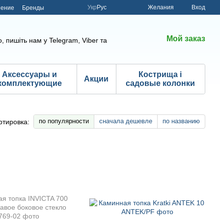
Укр
Рус
Желания
Вход
шение
Бренды
Мой заказ
, пишіть нам у Telegram, Viber та
Аксессуары и
Кострища і
Акции
комплектующие
садовые колонки
по популярности
сначала дешевле
по названию
ртировка: