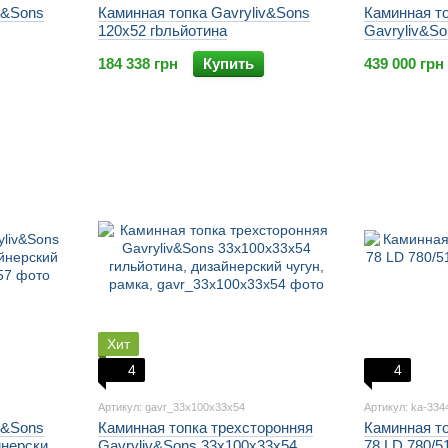
v&Sons
Каминная топка Gavryliv&Sons
Каминная т
120x52 гbльйотина
Gavryliv&So
(рамка, шам
184 338 грн
Купить
439 000 грн
стекло))
Хит
4
4
Артикул: gavr_33x100x33x54
Артикул: ka-334
v&Sons
Каминная топка трехсторонняя
Каминная т
йнерский
Gavryliv&Sons 33x100x33x54
78 LD 780/5