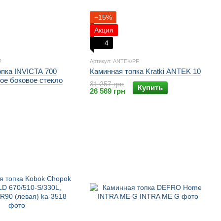
−15%
Акция
4
2
Артикул: ANTEK/PF
опка INVICTA 700
Каминная топка Kratki ANTEK 10
вое боковое стекло
31 257 грн
Купить
26 569 грн