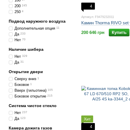
180
200
245
4
250
4
Артикул: F9479232011
Подвод наружного воздуха
Камин Thorma RIVO set 
Дополнительная опция
11
200 646 грн
Купить
Да
233
Нет
70
Наличие шибера
Нет
329
Да
31
Открытие двери
Сверху вниз
1
Боковое
1
Вверх (гильотина)
105
Боковое открытие
215
Система чистое стекло
Нет
237
Да
123
Хит
4
Камера дожига газов