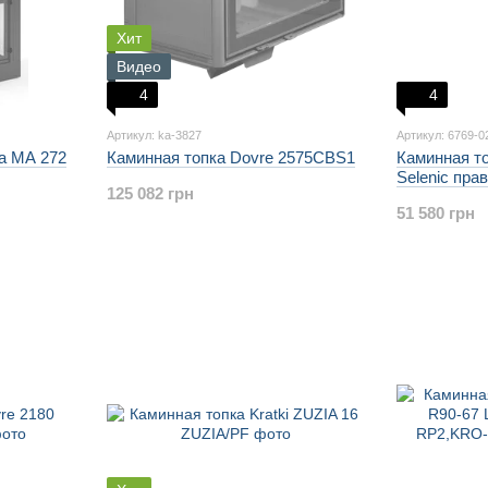
Хит
Видео
4
4
Артикул: ka-3827
Артикул: 6769-0
ta MA 272
Каминная топка Dovre 2575CBS1
Каминная т
Selenic пра
125 082 грн
51 580 грн