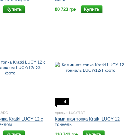
Купить
80 723 грн
Купить
4
12/DG
Артикул: LUCY/12/T
пка Kratki LUCY 12 с
Каминная топка Kratki LUCY 12
еклом
тоннель
Купить
110 742 грн
Купить