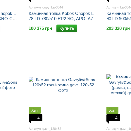
Артикул: copy_ka-3344
Артикул: ka-334
Chopok L
Каминная топка Kobok Chopok L
Каминная т
 KRO-CH-
78 LD 780/510 RP2 SO, APO, AZ
90 LD 900/
KRO-CH-A 
180 375 грн
Купить
203 328 грн
Хит
Хит
4
4
Артикул: gavr_120х52
Артикул: gavr_1