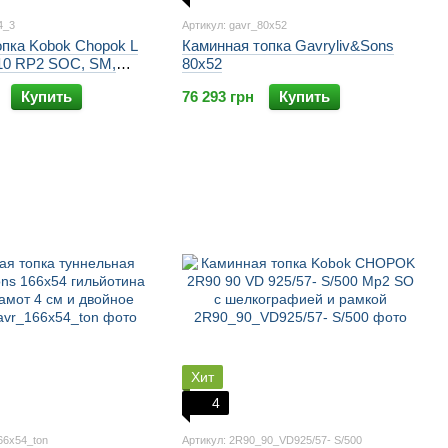
4_3
Артикул: gavr_80х52
опка Kobok Chopok L
Каминная топка Gavryliv&Sons
510 RP2 SOС, SM,
80x52
4S
Купить
76 293 грн
Купить
Хит
4
66х54_ton
Артикул: 2R90_90_VD925/57- S/500