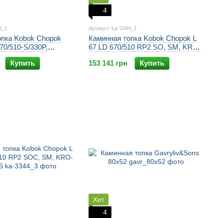
4
8_1
Артикул: ka-3344_1
опка Kobok Chopok
Каминная топка Kobok Chopok L
70/510-S/330P,
67 LD 670/510 RP2 SO, SM, KRO-
0 (правая)
CH-A/25 4S
Купить
153 141 грн
Купить
Хит
4