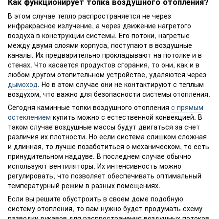
Как функционирует топка воздушного отопления?
В этом случае тепло распространяется не через
инфракрасное излучение, а через движение нагретого
воздуха в конструкции системы. Его потоки, нагретые
между двумя слоями корпуса, поступают в воздушные
каналы. Их предварительно прокладывают на потолке и в
стенах. Что касается продуктов сгорания, то они, как и в
любом другом отопительном устройстве, удаляются через
дымоход
. Но в этом случае они не контактируют с теплым
воздухом, что важно для безопасности системы отопления.
Сегодня каминные топки воздушного отопления
с прямым
остеклением
купить можно с естественной конвекцией. В
таком случае воздушные массы будут двигаться за счет
различия их плотности. Но если система слишком сложная
и длинная, то лучше позаботиться о механическом, то есть
принудительном наддуве. В последнем случае обычно
используют вентиляторы. Их интенсивность можно
регулировать, что позволяет обеспечивать оптимальный
температурный режим в разных помещениях.
Если вы решите обустроить в своем доме подобную
систему отопления, то вам нужно будет продумать схему
разводки рукавов для распространения воздушных потоков.