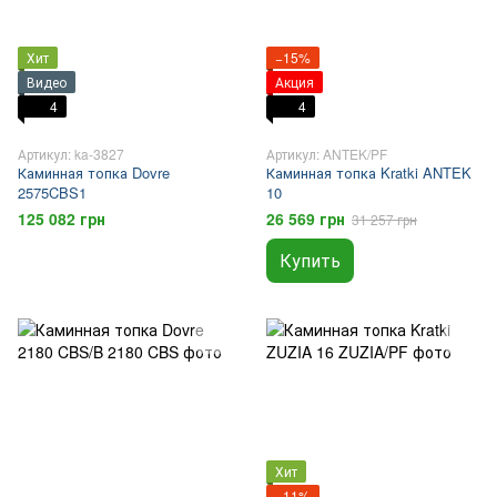
Хит
−15%
Видео
Акция
4
4
Артикул: ka-3827
Артикул: ANTEK/PF
Каминная топка Dovre
Каминная топка Kratki ANTEK
2575CBS1
10
125 082 грн
26 569 грн
31 257 грн
Купить
Хит
−11%