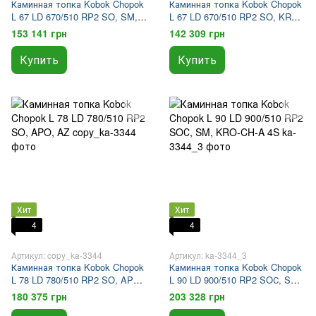
Каминная топка Kobok Chopok
Каминная топка Kobok Chopok
L 67 LD 670/510 RP2 SO, SM,
L 67 LD 670/510 RP2 SO, KRO-
KRO-CH-A/25 4S
CH-A/25 4S
153 141 грн
142 309 грн
Купить
Купить
Хит
Хит
4
4
Артикул: copy_ka-3344
Артикул: ka-3344_3
Каминная топка Kobok Chopok
Каминная топка Kobok Chopok
L 78 LD 780/510 RP2 SO, APO,
L 90 LD 900/510 RP2 SOС, SM,
AZ
KRO-CH-A 4S
180 375 грн
203 328 грн