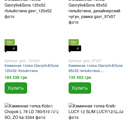
Хит
Хит
4
4
Артикул: gavr_120х52
Артикул: gavr_97х57
Каминная топка Gavryliv&Sons
Каминная топка Gavryliv&Sons
120x52 гbльйотина
95x52 гильйотина,
дизайнерский чугун, рамка
184 338 грн
135 452 грн
Купить
Купить