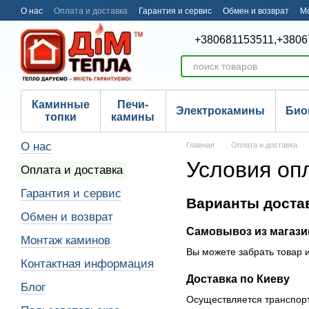
Перейти к основному контенту
О нас
Оплата и доставка
Гарантия и сервис
Обмен и возврат
М
+380681153511,
+3806
Каминные
Печи-
Электрокамины
Био
топки
камины
О нас
Главная
Оплата и доставка
Условия оп
Оплата и доставка
Гарантия и сервис
Варианты доста
Обмен и возврат
Самовывоз из магази
Монтаж каминов
Вы можете забрать товар и
Контактная информация
Доставка по Киеву
Блог
Осуществляется транспорт