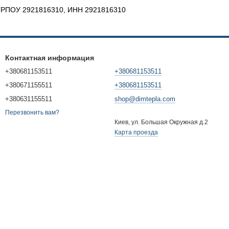
по ЕГРПОУ 2921816310, ИНН 2921816310
Контактная информация
+380681153511
+380681153511
+380671155511
+380681153511
+380631155511
shop@dimtepla.com
Перезвонить вам?
Киев, ул. Большая Окружная д.2
Карта проезда