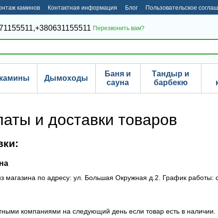
онтаж каминов
Контактная информация
Блог
Пользовательское согла
71155511,
+380631155511
Перезвонить вам?
Баня и
Тандыр и
камины
Дымоходы
сауна
барбекю
латы и доставки товаров
вки:
на
з магазина по адресу: ул.
Большая Окружная д.2
. График работы: с
ными компаниями на следующий день если товар есть в наличии. В