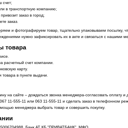
ш счет;
езли в транспортную компанию;
привозит заказ в город;
ете заказ.
ряем и фотографируем товар, тщательно упаковываем посылку, чт
еждениями нужно зафиксировать их в акте и связаться с нашими 
ы товара
фисе.
а расчетный счет компании.
ковскую карту.
товара в пункте выдачи.
ну на сайте – дождаться звонка менеджера-согласовать оплату и д
67 11-555-11 или 063 11-555-11 и сделать заказ в телефонном р
мощью менеджера выбрать товар и совершить покупку.
ании
005006704988, Банк АТ КБ "ПРИВАТБАНК", МФО