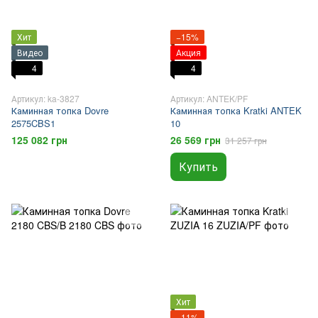
Хит
−15%
Видео
Акция
4
4
Артикул: ka-3827
Артикул: ANTEK/PF
Каминная топка Dovre
Каминная топка Kratki ANTEK
2575CBS1
10
125 082 грн
26 569 грн
31 257 грн
Купить
Хит
−11%