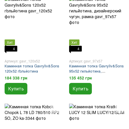
Хит
Хит
4
4
Артикул: gavr_120х52
Артикул: gavr_97х57
Каминная топка Gavryliv&Sons
Каминная топка Gavryliv&Sons
120x52 гbльйотина
95x52 гильйотина,
дизайнерский чугун, рамка
184 338 грн
135 452 грн
Купить
Купить