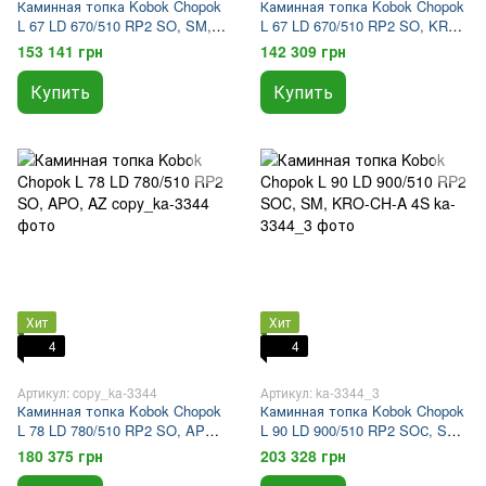
Каминная топка Kobok Chopok
Каминная топка Kobok Chopok
L 67 LD 670/510 RP2 SO, SM,
L 67 LD 670/510 RP2 SO, KRO-
KRO-CH-A/25 4S
CH-A/25 4S
153 141 грн
142 309 грн
Купить
Купить
Хит
Хит
4
4
Артикул: copy_ka-3344
Артикул: ka-3344_3
Каминная топка Kobok Chopok
Каминная топка Kobok Chopok
L 78 LD 780/510 RP2 SO, APO,
L 90 LD 900/510 RP2 SOС, SM,
AZ
KRO-CH-A 4S
180 375 грн
203 328 грн