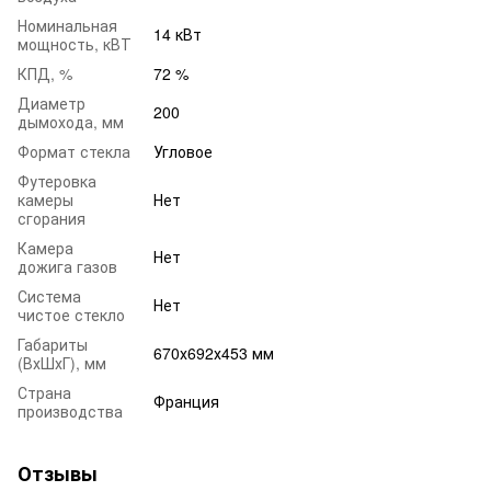
Номинальная
14 кВт
мощность, кВТ
КПД, %
72 %
Диаметр
200
дымохода, мм
Формат стекла
Угловое
Футеровка
камеры
Нет
сгорания
Камера
Нет
дожига газов
Система
Нет
чистое стекло
Габариты
670х692х453 мм
(ВхШхГ), мм
Страна
Франция
производства
Отзывы