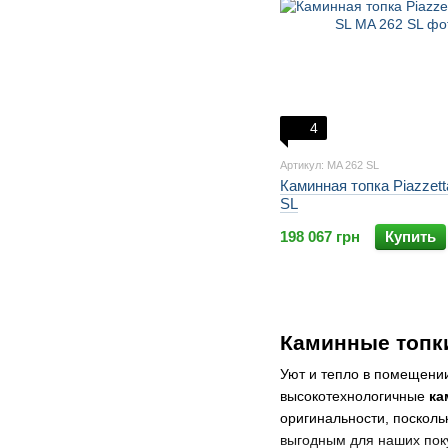
4
Артикул: MA 262 SL
Каминная топка Piazzet
SL
198 067 грн
Купить
Каминные топки
Уют и тепло в помещении
высокотехнологичные
ка
оригинальности, посколь
выгодным для наших пок