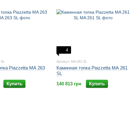
4
 SL
Артикул: MA 261 SL
пка Piazzetta MA 263
Каминная топка Piazzetta MA 261
SL
Купить
140 813 грн
Купить