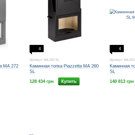
4
4
Артикул: MA 260 SL
Артикул: MA 263
ta MA 272
Каминная топка Piazzetta MA 260
Каминная то
SL
SL
128 434 грн
Купить
140 813 грн