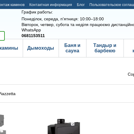
онтаж каминов
Контактная информация
Блог
Пользовательское согла
График работы:
Понеділок, середа, п'ятниця: 10:00–18:00
Вівторок, четвер, субота та неділя працюємо дистанційно
WhatsApp
0681153511
Баня и
Тандыр и
камины
Дымоходы
сауна
барбекю
Со