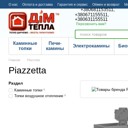
Перейти к основному контенту
О нас
Оплата и доставка
Гарантия и сервис
Обмен и возврат
М
+380681153511,
+380671155511,
+380631155511
Перезвонить вам?
Каминные
Печи-
Электрокамины
Био
топки
камины
Главная
Piazzetta
Piazzetta
Раздел
Каминные топки
6
Топки воздушное отопление
6