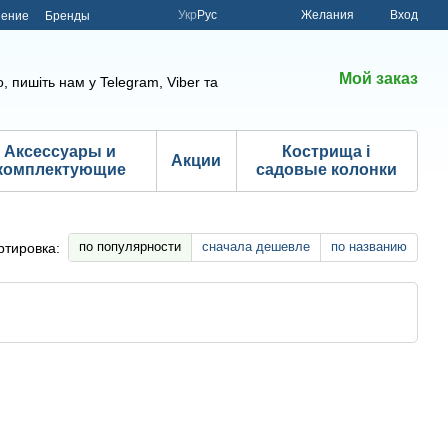
Укр
Рус
Желания
Вход
шение
Бренды
Мой заказ
, пишіть нам у Telegram, Viber та
Аксессуары и
Кострища і
Акции
комплектующие
садовые колонки
по популярности
сначала дешевле
по названию
ртировка: