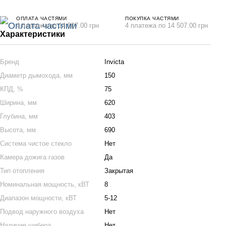
ОПЛАТА ЧАСТЯМИ
ПОКУПКА ЧАСТЯМИ
4 платежа по 14 507.00 грн
4 платежа по 14 507.00 грн
Характеристики
Бренд
Invicta
Диаметр дымохода, мм
150
КПД, %
75
Ширина, мм
620
Глубина, мм
403
Высота, мм
690
Система чистое стекло
Нет
Камера дожига газов
Да
Тип отопления
Закрытая
Номинальная мощность, кВТ
8
Диапазон мощности, кВТ
5-12
Подвод наружного воздуха
Нет
Наличие шибера
Нет