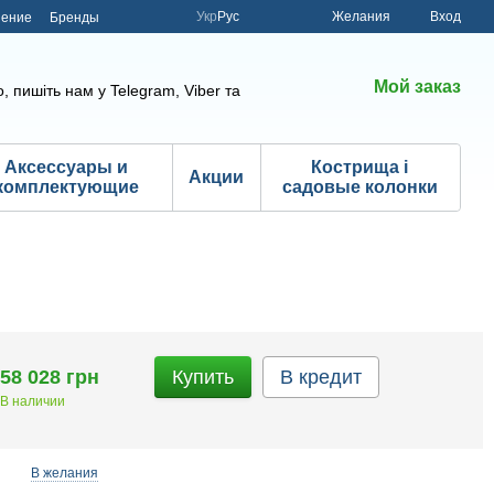
Укр
Рус
Желания
Вход
шение
Бренды
Мой заказ
, пишіть нам у Telegram, Viber та
Аксессуары и
Кострища і
Акции
комплектующие
садовые колонки
58 028 грн
Купить
В кредит
В наличии
В желания