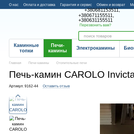
Перейти к основному контенту
О нас
Оплата и доставка
Гарантия и сервис
Обмен и возврат
М
+380681153511,
+380671155511,
+380631155511
Перезвонить вам?
Каминные
Печи-
Электрокамины
Био
топки
камины
Главная
Печи-камины
Отопительные печи
Печь-камин CAROLO Invict
Артикул: 9162-44
Оставить отзыв