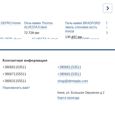
н DEFRO Home
Печь-камин Thorma
Печь-камин BRADFORD
Печь
ALVESTA II steel
эмаль слоновая кость
эмаль 
Invicta
72 728 грн
124 8
130 497 грн
Контактная информация
+380681153511
+380681153511
+380671155511
+380681153511
+380631155511
shop@dimtepla.com
Перезвонить вам?
Киев, ул. Большая Окружная д.2
Карта проезда