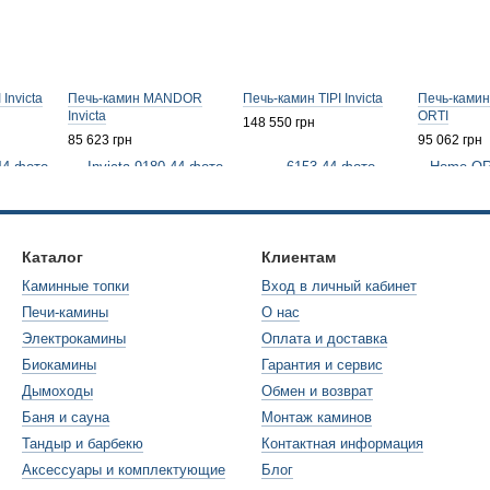
Invicta
Печь-камин MANDOR
Печь-камин TIPI Invicta
Печь-ками
Invicta
ORTI
148 550 грн
85 623 грн
95 062 грн
Каталог
Клиентам
Каминные топки
Вход в личный кабинет
Печи-камины
О нас
Электрокамины
Оплата и доставка
Биокамины
Гарантия и сервис
Дымоходы
Обмен и возврат
Баня и сауна
Монтаж каминов
Тандыр и барбекю
Контактная информация
Аксессуары и комплектующие
Блог