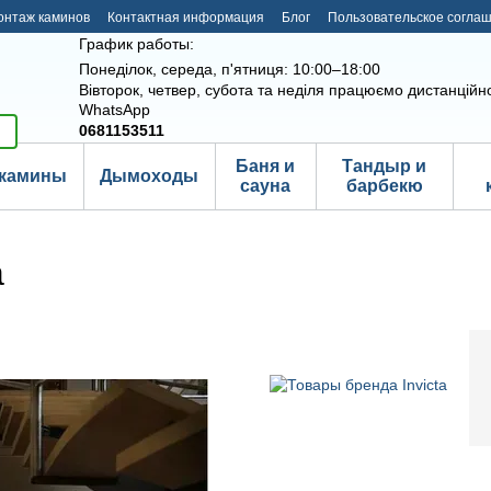
онтаж каминов
Контактная информация
Блог
Пользовательское согла
График работы:
Понеділок, середа, п'ятниця: 10:00–18:00
Вівторок, четвер, субота та неділя працюємо дистанційно
WhatsApp
0681153511
Баня и
Тандыр и
камины
Дымоходы
сауна
барбекю
a