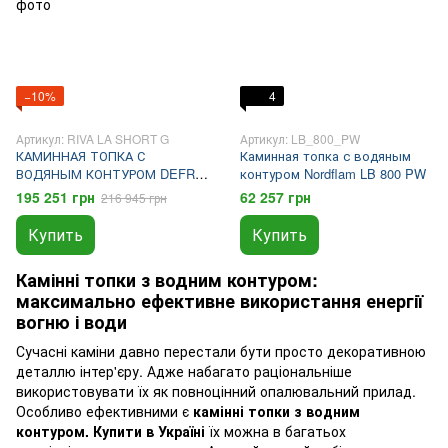
−10%
4
Артикул: RIVA LA SHORT G
Артикул: LB_800_PW
КАМИННАЯ ТОПКА С
Каминная топка с водяным
ВОДЯНЫМ КОНТУРОМ DEFRO
контуром Nordflam LB 800 PW
Home RIVA LA SHORT G
195 251 грн
62 257 грн
216 945 грн
Купить
Купить
Камінні топки з водним контуром:
максимально ефективне використання енергії
вогню і води
Сучасні каміни давно перестали бути просто декоративною
деталлю інтер'єру. Адже набагато раціональніше
використовувати їх як повноцінний опалювальний прилад.
Особливо ефективними є
камінні топки з водним
контуром. Купити в Україні
їх можна в багатьох