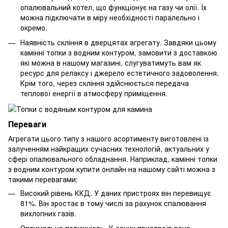
опалювальний котел, що функціонує на газу чи олії. Їх
можна підключати в міру необхідності паралельно і
окремо.
Наявність скління в дверцятах агрегату. Завдяки цьому
камінні топки з водним контуром, замовити з доставкою
які можна в нашому магазині, слугуватимуть вам як
ресурс для релаксу і джерело естетичного задоволення.
Крім того, через скління здійснюється передача
теплової енергії в атмосферу приміщення.
Переваги
Агрегати цього типу з нашого асортименту виготовлені із
залученням найкращих сучасних технологій, актуальних у
сфері опалювального обладнання. Наприклад, камінні топки
з водним контуром купити онлайн на нашому сайті можна з
такими перевагами:
Високий рівень ККД. У даних пристроях він перевищує
81%. Він зростає в тому числі за рахунок спалювання
вихлопних газів.
Оптимальна потужність. У даних пристроїв вона