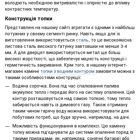
володіють необхідною витривалістю і опірністю до впливу
контрастних температур.
Конструкція топки
Представлені на нашому сайті агрегати є одними з найбільш
потужних у своєму сегменті ринку. Навіть якщо для їх
виготовлення використовується
сталь
, то це високоякісна
листова сталь високого ґатунку завтовшки не менше 3-4
мм. А для дверцят використовується метал ще більш
високої жорсткості, що забезпечує міцність конструкції і
герметичність закривання. Крім того, в нашому інтернет-
магазині камінні
топки з водним контуром
замовити можна з
такими особливостями конструкції:
Водяна сорочка. Вона під час спалювання палива
акумулює тепло і передає його на систему опалення. Цей
контур розташовується над самою топкою, тому тепло
забирається навіть із димового газу. Також отриману
таким чином гарячу воду можна використовувати для
побутових потреб, що буде зручно, наприклад, на дачі.
Можливість функціонування в комплексі. Цю камінну
топку можна під'єднувати до системи опалення поряд із
такими приладами, як, наприклад, сонячні батареї або