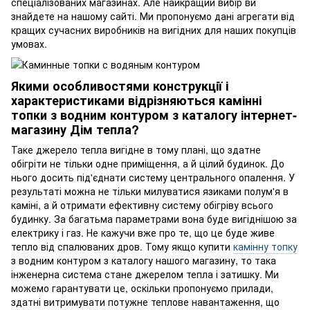
спеціалізованих магазинах. Але найкращий вибір ви
знайдете на нашому сайті. Ми пропонуємо дані агрегати від
кращих сучасних виробників на вигідних для наших покупців
умовах.
Якими особливостями конструкції і
характеристиками відрізняються камінні
топки з водним контуром з каталогу інтернет-
магазину Дім тепла?
Таке джерело тепла вигідне в тому плані, що здатне
обігріти не тільки одне приміщення, а й цілий будинок. До
нього досить під'єднати систему центрального опалення. У
результаті можна не тільки милуватися язиками полум'я в
каміні, а й отримати ефективну систему обігріву всього
будинку. За багатьма параметрами вона буде вигіднішою за
електрику і газ. Не кажучи вже про те, що це буде живе
тепло від спалюваних дров. Тому якщо купити
камінну топку
з водним контуром з каталогу нашого магазину, то така
інженерна система стане джерелом тепла і затишку. Ми
можемо гарантувати це, оскільки пропонуємо прилади,
здатні витримувати потужне теплове навантаження, що