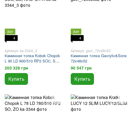
Хит
Хит
4
4
Артикул: ka-3344_3
Артикул: gavr_72x48x52
Каминная топка Kobok Chopok
Каминная топка Gavryliv&Sons
L 90 LD 900/510 RP2 SOС, SM,
72x48x52
KRO-CH-A 4S
203 328 грн
90 547 грн
Купить
Купить