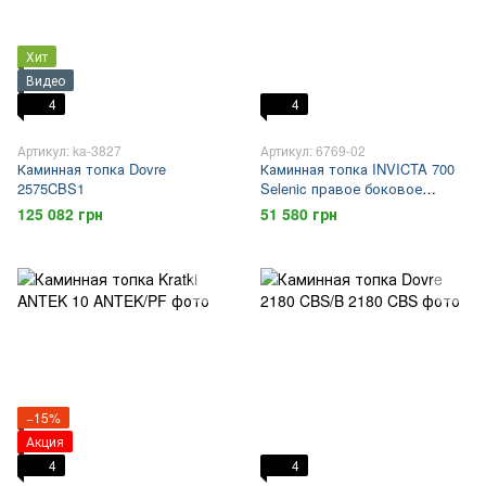
Хит
Видео
4
4
Артикул: ka-3827
Артикул: 6769-02
Каминная топка Dovre
Каминная топка INVICTA 700
2575CBS1
Selenic правое боковое
стекло
125 082 грн
51 580 грн
−15%
Акция
4
4