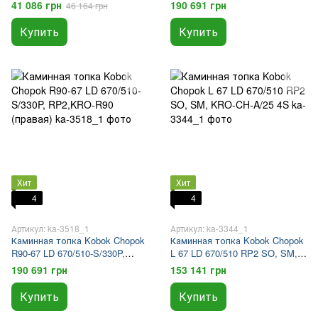
RP2,KRO-R90 (левая)
41 086 грн
190 691 грн
46 164 грн
Купить
Купить
Хит
Хит
4
4
Артикул: ka-3518_1
Артикул: ka-3344_1
Каминная топка Kobok Chopok
Каминная топка Kobok Chopok
R90-67 LD 670/510-S/330P,
L 67 LD 670/510 RP2 SO, SM,
RP2,KRO-R90 (правая)
KRO-CH-A/25 4S
190 691 грн
153 141 грн
Купить
Купить