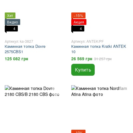
Хит
−15%
Видео
Акция
4
4
Артикул: ka-3827
Артикул: ANTEK/PF
Каминная топка Dovre
Каминная топка Kratki ANTEK
2575CBS1
10
125 082 грн
26 569 грн
31 257 грн
Купить
−10%